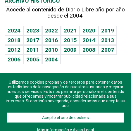
ARCHIVO HISTÓRICO
Hablando con el pediatra
Línea de hit
Más firmas
Hecho en casa
Cumpleaños
Accede al contenido de Diario Libre año por año
desde el 2004.
Diario de nutrición
BRV
Mundo gamer
RSS
Vida y familia
TBT Deportivo
Guía del dinero
Horóscopos
2024
2023
2022
2021
2020
2019
Eñe
2018
2017
2016
2015
2014
2013
Crucigramas
2012
2011
2010
2009
2008
2007
Celebrando la vida
2006
2005
2004
Sin complejos
En pocas palabras
Utilizamos cookies propias y de terceros para obtener datos
Descarga nuestras aplicaciones para Android, iOS y
Escuchando al corazón
estadísticos de la navegación de nuestros usuarios y mejorar
sistema Huawei.
nuestros servicios. Esto nos permite personalizar el contenido
que ofrecemos y mostrar publicidad relacionada a sus
Economía Personal
intereses. Si continúa navegando, consideramos que acepta su
uso.
Consulta Libre
Acepto el uso de cookies
© 2021 Diario Libre, todos los derechos reservados.
Consulta el
Aviso Legal
. Ponte en
Contacto
con
Más información y Aviso Legal