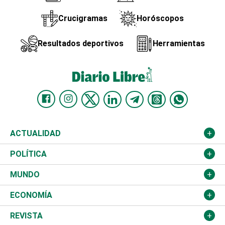
Crucigramas
Horóscopos
Resultados deportivos
Herramientas
ACTUALIDAD
Nacional
POLÍTICA
Ciudad
Partidos
MUNDO
Educación
JCE
Estados Unidos
ECONOMÍA
Salud
TSE
América Latina
Finanzas
REVISTA