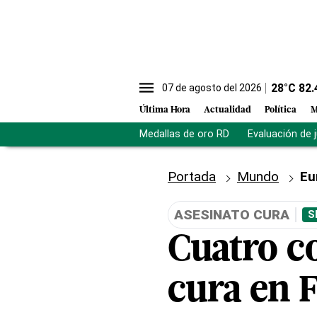
28
°C
82.
07 de agosto del 2026
Última Hora
Actualidad
Política
M
Medallas de oro RD
Evaluación de 
Portada
Mundo
Eu
ASESINATO CURA
S
Cuatro c
cura en 