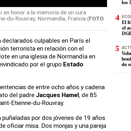
los 
 en honor a la memoria de un cura
ECO
ne-du-Rouvray, Normandía, Francia (
FOTO
El I
el a
DGI
 declarados culpables en París el
ón terrorista en relación con el
ACT
Volu
dote en una iglesia de Normandía en
boni
eivindicado por el grupo
Estado
de s
sentencias de entre ocho años y cadena
nato del padre
Jacques Hamel
, de 85
Saint-Etienne-du-Rouvray.
a puñaladas por dos jóvenes de 19 años
e oficiar misa. Dos monjas y una pareja