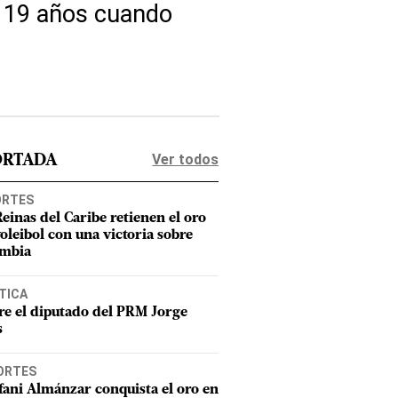
e 19 años cuando
Ver todos
ORTADA
ORTES
Reinas del Caribe retienen el oro
voleibol con una victoria sobre
mbia
TICA
e el diputado del PRM Jorge
s
ORTES
fani Almánzar conquista el oro en