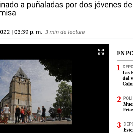
sinado a puñaladas por dos jóvenes d
 misa
022 | 03:39 p. m.
|
3 min de lectura
EN P
DEP
Las 
del 
Colo
POLÍ
Muer
Fría
DEP
Este