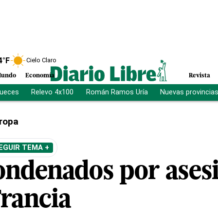
4
°F
Cielo Claro
undo
Economía
Revista
jueces
Relevo 4x100
Román Ramos Uría
Nuevas provincia
ropa
EGUIR TEMA +
ondenados por ases
Francia