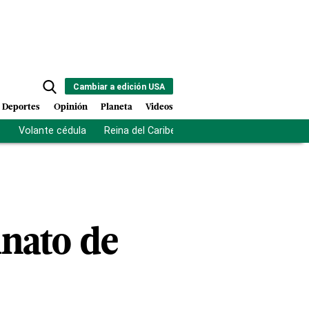
Cambiar a edición USA
Deportes
Opinión
Planeta
Videos
s
Volante cédula
Reina del Caribe
Clausura Juegos Centro
inato de