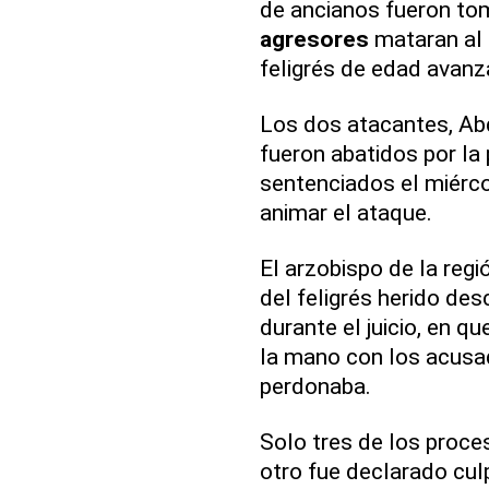
de ancianos fueron to
agresores
mataran al 
feligrés de edad avanz
Los dos atacantes, Abd
fueron abatidos por la p
sentenciados el miérc
animar el ataque.
El arzobispo de la regi
del feligrés herido des
durante el juicio, en q
la mano con los acusado
perdonaba.
Solo tres de los proces
otro fue declarado culp