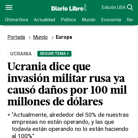
Edición USA
Última Hora
Actualidad
Política
Mundo
Economía
Revis
Portada
Mundo
Europa
UCRANIA
SEGUIR TEMA +
Ucrania dice que
invasión militar rusa ya
causó daños por 100 mil
millones de dólares
"Actualmente, alrededor del 50% de nuestras
empresas no están operando, y las que
todavía están operando no lo están haciendo
al 100%"