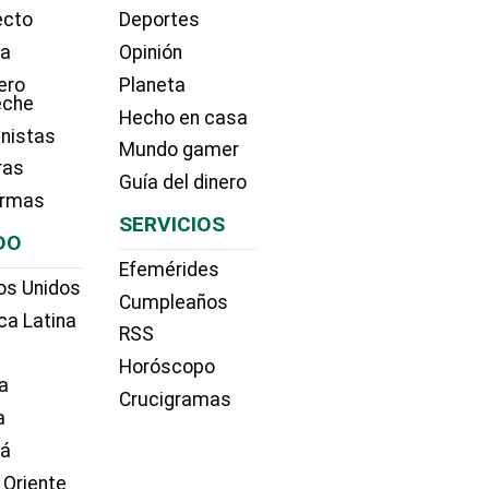
ecto
Deportes
ía
Opinión
ero
Planeta
eche
Hecho en casa
nistas
Mundo gamer
ras
Guía del dinero
irmas
SERVICIOS
DO
Efemérides
os Unidos
Cumpleaños
ca Latina
RSS
Horóscopo
a
Crucigramas
a
dá
 Oriente