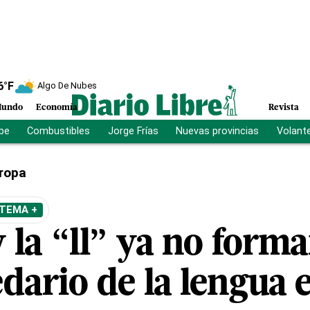
6
°F
Algo De Nubes
undo
Economía
Revista
ibe
Combustibles
Jorge Frías
Nuevas provincias
Volant
ropa
 TEMA +
 la “ll” ya no form
dario de la lengua 