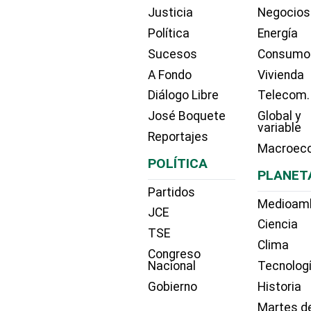
Justicia
Negocios
Política
Energía
Sucesos
Consumo
A Fondo
Vivienda
Diálogo Libre
Telecom.
José Boquete
Global y
variable
Reportajes
Macroec
POLÍTICA
PLANET
Partidos
Medioam
JCE
Ciencia
TSE
Clima
Congreso
Nacional
Tecnolog
Gobierno
Historia
Martes d