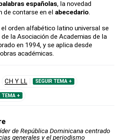
s palabras españolas
, la novedad
n de contarse en el
abecedario
.
el orden alfabético latino universal se
 de la Asociación de Academias de la
rado en 1994, y se aplica desde
 obras académicas.
CH Y LL
SEGUIR TEMA +
R TEMA +
re
líder de República Dominicana centrado
icias generales y el periodismo