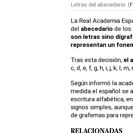
Letras del abecedario. (
La Real Academia Espa
del
abecedario
de los
son letras sino dígra
representan un fone
Tras esta decisión,
el 
c, d, e, f, g, h, i, j, k, l, m,
Según informó la acad
medida el español se a
escritura alfabética, e
signos simples, aunque
de grafemas para repr
RELACIONADAS