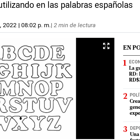
utilizando en las palabras españolas
, 2022 | 08:02 p. m.
|
2 min de lectura
EN P
ECO
La g
RD: 
RD$5
POLÍ
Crea
gene
expe
DEP
Una 