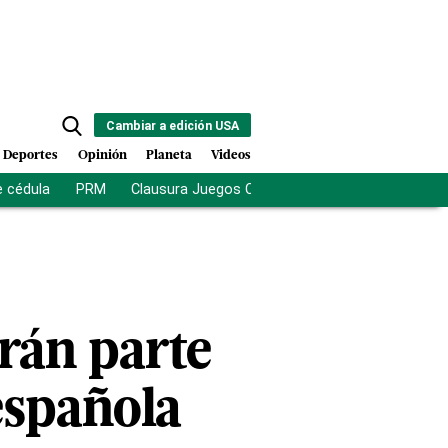
Cambiar a edición USA
Deportes
Opinión
Planeta
Videos
e cédula
PRM
Clausura Juegos Centroamericanos
De la Es
arán parte
española