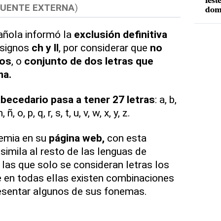
fest
FUENTE EXTERNA
)
dom
ñola informó la
exclusión definitiva
 signos
ch y ll
, por considerar que
no
fos
, o
conjunto de dos letras que
ma.
abecedario pasa a tener 27 letras
: a, b,
 n, ñ, o, p, q, r, s, t, u, v, w, x, y, z.
emia en su
página web,
con esta
simila al resto de las lenguas de
n las que solo se consideran letras los
 en todas ellas existen combinaciones
esentar algunos de sus fonemas.