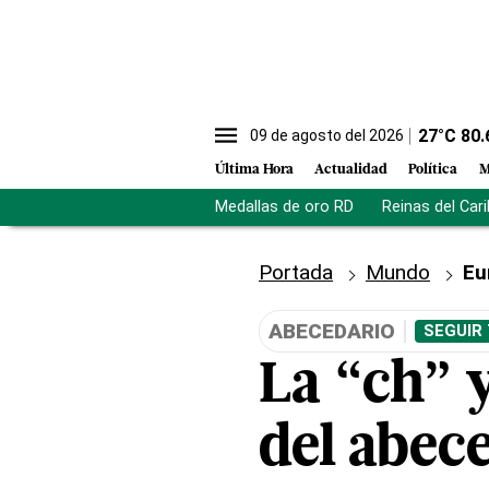
27
°C
80.
09 de agosto del 2026
Última Hora
Actualidad
Política
M
Medallas de oro RD
Reinas del Car
Portada
Mundo
Eu
ABECEDARIO
SEGUIR
La “ch” y
del abece