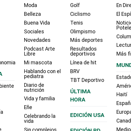
Moda
Golf
En Dir
Belleza
Ciclismo
El Esp
Buena Vida
Tenis
Notici
Potel
Sociales
Olimpismo
Colum
Novedades
Más deportes
Lectu
Podcast Arte
Resultados
Libre
deportivos
Más f
onomia
Mi mascota
Línea de hit
MUN
Hablando con el
BRV
A
pediatra
Estad
TBT Deportivo
Diario de
biente
Améri
nutrición
ÚLTIMA
Haití
Vida y familia
HORA
Españ
Eñe
ía
Europ
EDICIÓN USA
Celebrando la
Cana
vida
e
Medio
Sin complejos
EDICIÓN RD