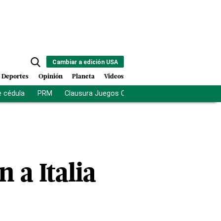
Cambiar a edición USA
Deportes
Opinión
Planeta
Videos
e cédula
PRM
Clausura Juegos Centroamericanos
De la Es
 a Italia