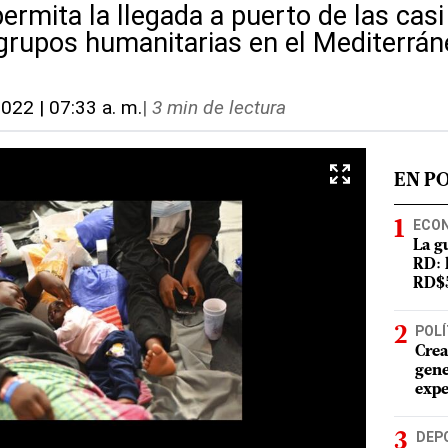
ermita la llegada a puerto de las cas
grupos humanitarias en el Mediterrán
2022 | 07:33 a. m.
|
3 min de lectura
EN P
ECO
La g
RD: 
RD$5
POLÍ
Crea
gene
expe
DEP