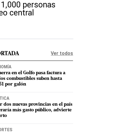
i 1,000 personas
eo central
Ver todos
ORTADA
NOMÍA
uerra en el Golfo pasa factura a
los combustibles suben hasta
1 por galón
TICA
r dos nuevas provincias en el país
raría más gasto público, advierte
rto
ORTES