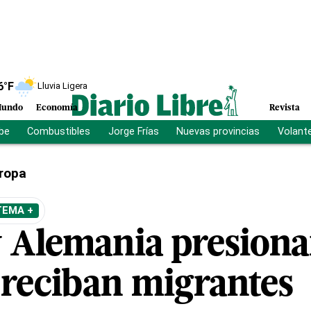
6
°F
Lluvia Ligera
undo
Economía
Revista
ibe
Combustibles
Jorge Frías
Nuevas provincias
Volant
ropa
TEMA +
 Alemania presionan
 reciban migrantes