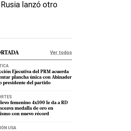
 Rusia lanzó otro
Ver todos
ORTADA
TICA
cción Ejecutiva del PRM acuerda
entar plancha única con Abinader
 presidente del partido
ORTES
elevo femenino 4x100 le da a RD
nceava medalla de oro en
tismo con nuevo récord
IÓN USA