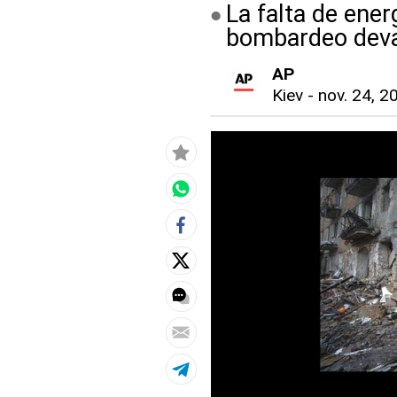
La falta de ene
bombardeo deva
AP
Kiev
-
nov. 24, 2