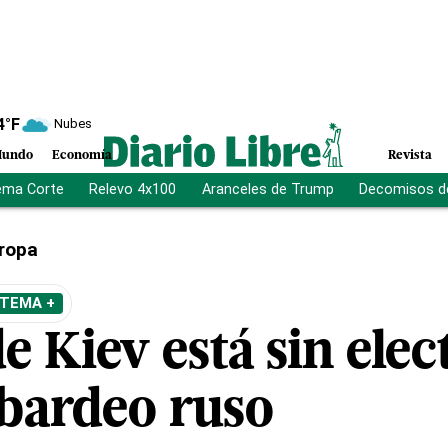
4
°F
Nubes
undo
Economía
Revista
ema Corte
Relevo 4x100
Aranceles de Trump
Decomisos d
ropa
 TEMA +
e Kiev está sin elec
bardeo ruso