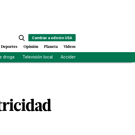
Cambiar a edición USA
Deportes
Opinión
Planeta
Videos
e droga
Televisión local
Accidente Los Ríos
Fuerza antipand
tricidad