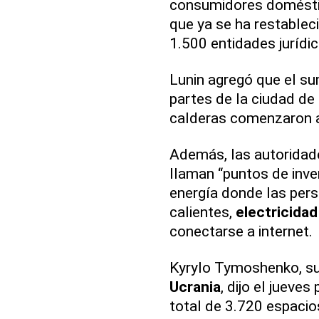
consumidores doméstico
que ya se ha restablec
1.500 entidades jurídic
Lunin agregó que el su
partes de la ciudad de
calderas comenzaron a 
Además, las autoridad
llaman “puntos de inve
energía donde las per
calientes,
electricidad
conectarse a internet.
Kyrylo Tymoshenko, sub
Ucrania
, dijo el jueve
total de 3.720 espacios