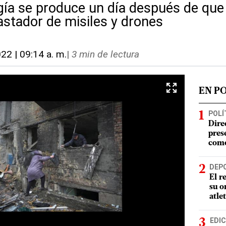
rgía se produce un día después de que
stador de misiles y drones
022 | 09:14 a. m.
|
3 min de lectura
EN P
POLÍ
Dire
pres
como
DEP
El r
su o
atle
EDIC