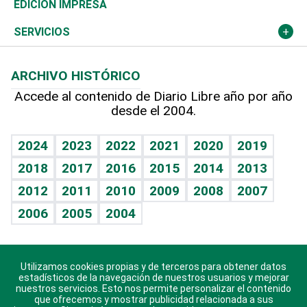
Caribe
Global y variable
Novedades
Olimpismo
Noticiero Poteleche
Martes de tecnología
Deportes
EDICIÓN IMPRESA
Resto del mundo
Economía personal
Podcast Arte Libre
Más deportes
Columnistas
Cambio climático
Opinión
SERVICIOS
Macroeconomía
Mi mascota
Resultados deportivos
Lecturas
Planeta
Efemérides
ARCHIVO HISTÓRICO
Hablando con el pediatra
Línea de hit
Más firmas
Hecho en casa
Cumpleaños
Accede al contenido de Diario Libre año por año
desde el 2004.
Diario de nutrición
BRV
Mundo gamer
RSS
Vida y familia
TBT Deportivo
Guía del dinero
Horóscopos
2024
2023
2022
2021
2020
2019
Eñe
2018
2017
2016
2015
2014
2013
Crucigramas
2012
2011
2010
2009
2008
2007
Celebrando la vida
2006
2005
2004
Sin complejos
En pocas palabras
Utilizamos cookies propias y de terceros para obtener datos
Descarga nuestras aplicaciones para Android, iOS y
Escuchando al corazón
estadísticos de la navegación de nuestros usuarios y mejorar
sistema Huawei.
nuestros servicios. Esto nos permite personalizar el contenido
que ofrecemos y mostrar publicidad relacionada a sus
Economía Personal