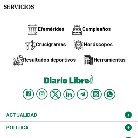
SERVICIOS
Efemérides
Cumpleaños
Crucigramas
Horóscopos
Resultados deportivos
Herramientas
ACTUALIDAD
Nacional
POLÍTICA