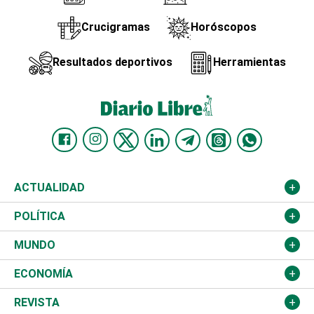
Crucigramas
Horóscopos
Resultados deportivos
Herramientas
ACTUALIDAD
Nacional
POLÍTICA
Ciudad
Partidos
MUNDO
Educación
JCE
Estados Unidos
ECONOMÍA
Salud
TSE
América Latina
Finanzas
REVISTA