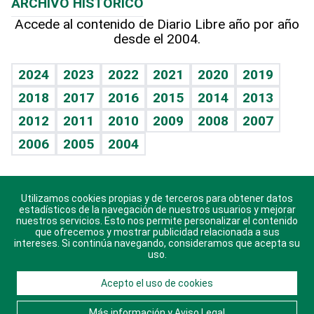
ARCHIVO HISTÓRICO
Hablando con el pediatra
Línea de hit
Más firmas
Hecho en casa
Cumpleaños
Accede al contenido de Diario Libre año por año
desde el 2004.
Diario de nutrición
BRV
Mundo gamer
RSS
Vida y familia
TBT Deportivo
Guía del dinero
Horóscopos
2024
2023
2022
2021
2020
2019
Eñe
2018
2017
2016
2015
2014
2013
Crucigramas
2012
2011
2010
2009
2008
2007
Celebrando la vida
2006
2005
2004
Sin complejos
En pocas palabras
Utilizamos cookies propias y de terceros para obtener datos
Descarga nuestras aplicaciones para Android, iOS y
Escuchando al corazón
estadísticos de la navegación de nuestros usuarios y mejorar
sistema Huawei.
nuestros servicios. Esto nos permite personalizar el contenido
que ofrecemos y mostrar publicidad relacionada a sus
Economía Personal
intereses. Si continúa navegando, consideramos que acepta su
uso.
Consulta Libre
Acepto el uso de cookies
© 2021 Diario Libre, todos los derechos reservados.
Consulta el
Aviso Legal
. Ponte en
Contacto
con
Más información y Aviso Legal