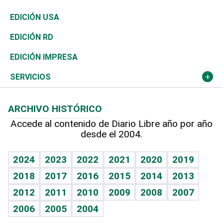
Reportajes
África
Vivienda
Buena Vida
Ciclismo
En Directo
Tecnología
Economía
EDICIÓN USA
Ocenanía
Telecom.
Sociales
Tenis
El Espía
Historia
Revista
EDICIÓN RD
Caribe
Global y variable
Novedades
Olimpismo
Noticiero Poteleche
Martes de tecnología
Deportes
EDICIÓN IMPRESA
Resto del mundo
Economía personal
Podcast Arte Libre
Más deportes
Columnistas
Cambio climático
Opinión
SERVICIOS
Macroeconomía
Mi mascota
Resultados deportivos
Lecturas
Planeta
Efemérides
ARCHIVO HISTÓRICO
Hablando con el pediatra
Línea de hit
Más firmas
Hecho en casa
Cumpleaños
Accede al contenido de Diario Libre año por año
desde el 2004.
Diario de nutrición
BRV
Mundo gamer
RSS
Vida y familia
TBT Deportivo
Guía del dinero
Horóscopos
2024
2023
2022
2021
2020
2019
Eñe
2018
2017
2016
2015
2014
2013
Crucigramas
2012
2011
2010
2009
2008
2007
Celebrando la vida
2006
2005
2004
Sin complejos