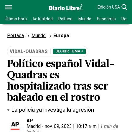
Edición USA
Última Hora
Actualidad
Política
Mundo
Economía
Revis
Portada
Mundo
Europa
VIDAL-QUADRAS
SEGUIR TEMA +
Político español Vidal-
Quadras es
hospitalizado tras ser
baleado en el rostro
La policía ya investiga la agresión
AP
Madrid
- nov. 09, 2023 | 10:17 a. m.
|
1 min de
lectura