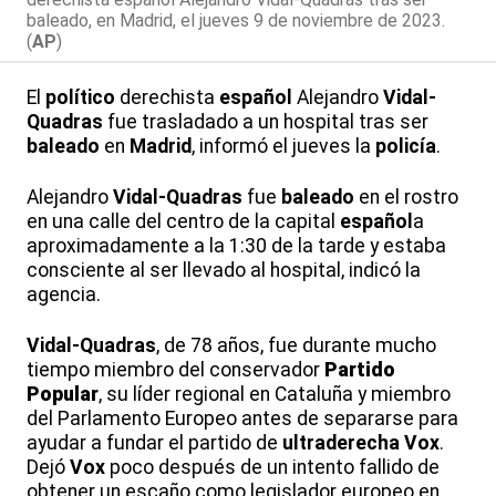
baleado, en Madrid, el jueves 9 de noviembre de 2023.
(
AP
)
El
político
derechista
español
Alejandro
Vidal-
Quadras
fue trasladado a un hospital tras ser
baleado
en
Madrid
, informó el jueves la
policía
.
Alejandro
Vidal-Quadras
fue
baleado
en el rostro
en una calle del centro de la capital
español
a
aproximadamente a la 1:30 de la tarde y estaba
consciente al ser llevado al hospital, indicó la
agencia.
Vidal-Quadras
, de 78 años, fue durante mucho
tiempo miembro del conservador
Partido
Popular
, su líder regional en Cataluña y miembro
del Parlamento Europeo antes de separarse para
ayudar a fundar el partido de
ultraderecha
Vox
.
Dejó
Vox
poco después de un intento fallido de
obtener un escaño como legislador europeo en