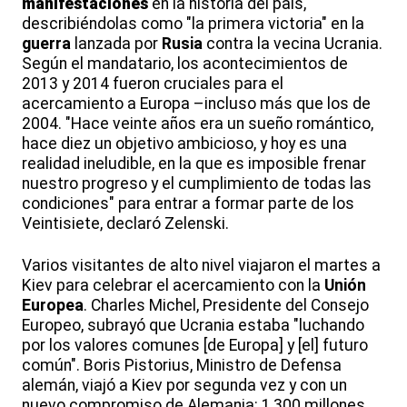
manifestaciones
en la historia del país,
describiéndolas como "la primera victoria" en la
guerra
lanzada por
Rusia
contra la vecina Ucrania.
Según el mandatario, los acontecimientos de
2013 y 2014 fueron cruciales para el
acercamiento a Europa –incluso más que los de
2004. "Hace veinte años era un sueño romántico,
hace diez un objetivo ambicioso, y hoy es una
realidad ineludible, en la que es imposible frenar
nuestro progreso y el cumplimiento de todas las
condiciones" para entrar a formar parte de los
Veintisiete, declaró Zelenski.
Varios visitantes de alto nivel viajaron el martes a
Kiev para celebrar el acercamiento con la
Unión
Europea
. Charles Michel, Presidente del Consejo
Europeo, subrayó que Ucrania estaba "luchando
por los valores comunes [de Europa] y [el] futuro
común". Boris Pistorius, Ministro de Defensa
alemán, viajó a Kiev por segunda vez y con un
nuevo compromiso de Alemania: 1,300 millones