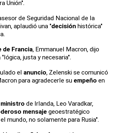
a Unión".
asesor de Seguridad Nacional de la
livan, aplaudió una "
decisión
histórica"
a.
 de Francia
, Emmanuel Macron, dijo
a
"lógica, justa y necesaria".
ulado el
anuncio
, Zelenski se comunicó
acron para agradecerle su
empeño
en
 ministro
de Irlanda, Leo Varadkar,
deroso mensaje
geoestratégico
del mundo, no solamente para Rusia".