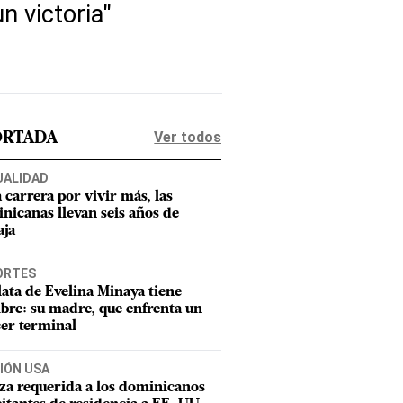
n victoria"
Ver todos
ORTADA
UALIDAD
a carrera por vivir más, las
nicanas llevan seis años de
aja
ORTES
lata de Evelina Minaya tiene
re: su madre, que enfrenta un
er terminal
IÓN USA
za requerida a los dominicanos