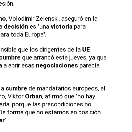
esión.
no
, Volodimir Zelenski, aseguró en la
la
decisión
es "una
victoria
para
ara toda Europa".
sible que los dirigentes de la
UE
cumbre
que arrancó este jueves, ya que
a
a abrir esas
negociaciones
parecía
 la
cumbre
de mandatarios europeos, el
o, Viktor
Orban
, afirmó que "no hay
nada, porque las precondiciones no
. De forma que no estamos en posición
ar
".