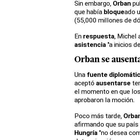
Sin embargo,
Orban
pub
que había
bloque
ado u
(55,000 millones de dó
En
respuesta
, Michel
asistencia
"a inicios d
Orban
se ausenta
Una
fuente diplomáti
aceptó
ausentarse
tem
el momento en que los
aprobaron la moción.
Poco más tarde,
Orba
afirmando que su país
Hungría
"no desea comp