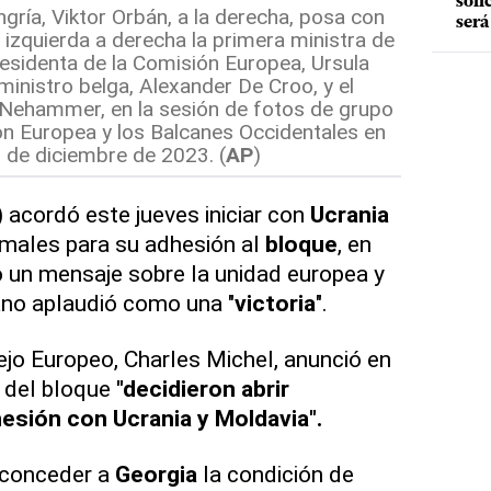
soli
gría, Viktor Orbán, a la derecha, posa con
será
e izquierda a derecha la primera ministra de
presidenta de la Comisión Europea, Ursula
ministro belga, Alexander De Croo, y el
rl Nehammer, en la sesión de fotos de grupo
ón Europea y los Balcanes Occidentales en
3 de diciembre de 2023. (
AP
)
) acordó este jueves iniciar con
Ucrania
males para su adhesión al
bloque
, en
 un mensaje sobre la unidad europea y
ano aplaudió como una "
victoria
".
ejo Europeo, Charles Michel, anunció en
s del bloque
"decidieron abrir
esión con Ucrania y Moldavia".
 conceder a
Georgia
la condición de