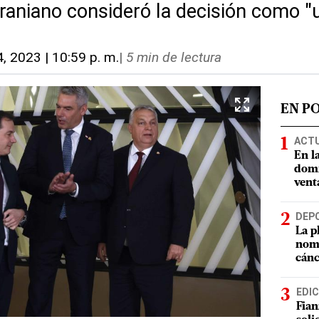
raniano consideró la decisión como "u
4, 2023 | 10:59 p. m.
|
5 min de lectura
EN P
ACT
En l
domi
vent
DEP
La p
nomb
cánc
EDIC
Fian