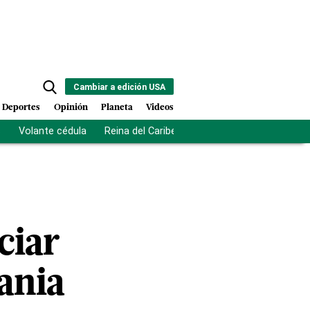
Cambiar a edición USA
Deportes
Opinión
Planeta
Videos
s
Volante cédula
Reina del Caribe
Clausura Juegos Centro
ciar
ania