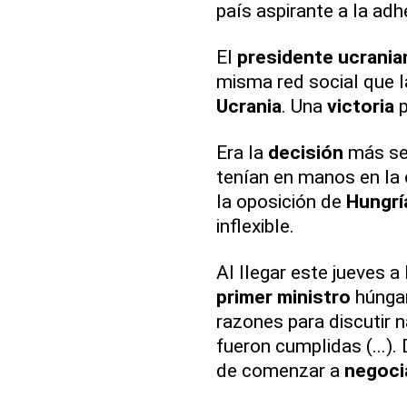
país aspirante a la adh
El
presidente ucrania
misma red social que 
Ucrania
. Una
victoria
p
Era la
decisión
más sen
tenían en manos en la
la oposición de
Hungrí
inflexible.
Al llegar este jueves a
primer ministro
húngar
razones para discutir 
fueron cumplidas (...)
de comenzar a
negoci