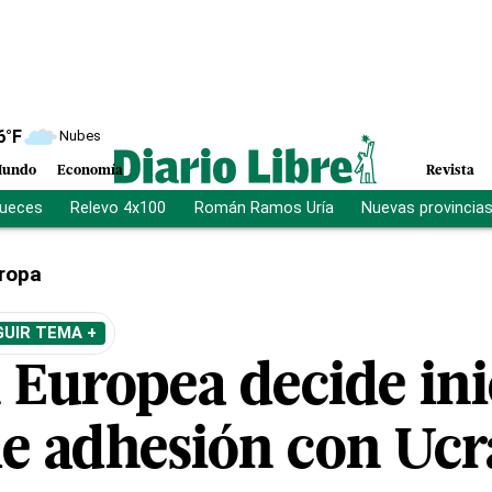
6
°F
Nubes
undo
Economía
Revista
jueces
Relevo 4x100
Román Ramos Uría
Nuevas provincia
ropa
GUIR TEMA +
 Europea decide ini
de adhesión con Ucr