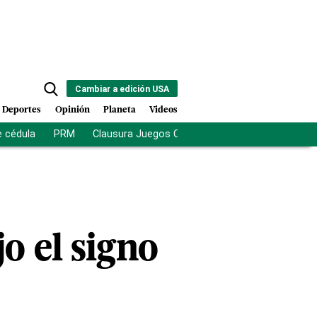
Cambiar a edición USA
Deportes
Opinión
Planeta
Videos
e cédula
PRM
Clausura Juegos Centroamericanos
De la Es
jo el signo