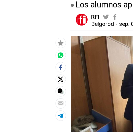
Los alumnos ap
RFI
Belgorod
-
sep. 