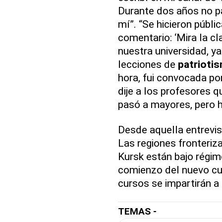
Durante dos años no p
mí”. “Se hicieron públi
comentario: ‘Mira la c
nuestra universidad, y
lecciones de
patrioti
hora, fui convocada por
dije a los profesores 
pasó a mayores, pero ho
Desde aquella entrevis
Las regiones fronteriz
Kursk están bajo régime
comienzo del nuevo cu
cursos se impartirán a 
TEMAS -