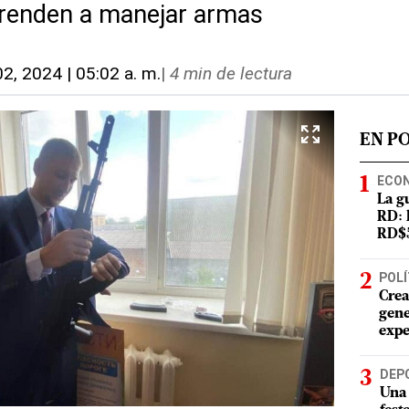
renden a manejar armas
02, 2024 | 05:02 a. m.
|
4 min de lectura
EN P
ECO
La g
RD: 
RD$5
POLÍ
Crea
gene
expe
DEP
Una 