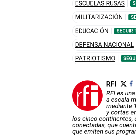
ESCUELAS RUSAS
S
MILITARIZACIÓN
S
EDUCACIÓN
SEGUIR 
DEFENSA NACIONAL
PATRIOTISMO
SEGU
RFI
RFI es una
a escala m
mediante 
y cortas en
los cinco continentes, 
conectadas, que cuent
que emiten sus progra