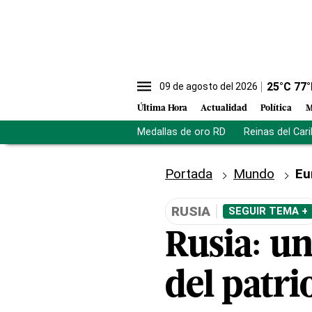
25
°C
77
°
09 de agosto del 2026
Última Hora
Actualidad
Política
M
Medallas de oro RD
Reinas del Car
Portada
Mundo
Eu
RUSIA
SEGUIR TEMA +
Rusia: un
del patri