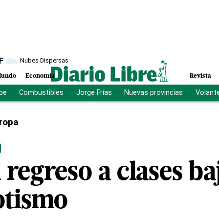
F
Nubes Dispersas
undo
Economía
Revista
ibe
Combustibles
Jorge Frías
Nuevas provincias
Volant
ropa
 regreso a clases ba
otismo