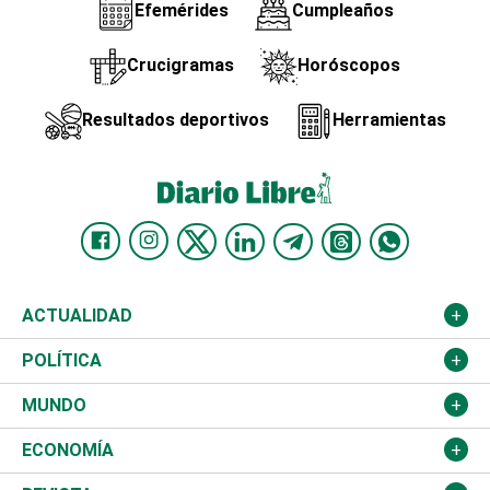
Efemérides
Cumpleaños
Crucigramas
Horóscopos
Resultados deportivos
Herramientas
ACTUALIDAD
Nacional
POLÍTICA
Ciudad
Partidos
MUNDO
Educación
JCE
Estados Unidos
ECONOMÍA