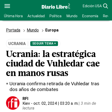
Edición USA
Última Hora
Actualidad
Política
Mundo
Economía
Revis
Portada
Mundo
Europa
UCRANIA
SEGUIR TEMA +
Ucrania: la estratégica
ciudad de Vuhledar cae
en manos rusas
Ucrania confirma retirada de Vuhledar tras
dos años de combates
RFI
Kiev
- oct. 02, 2024 | 03:20 a. m.
|
3 min de
lectura