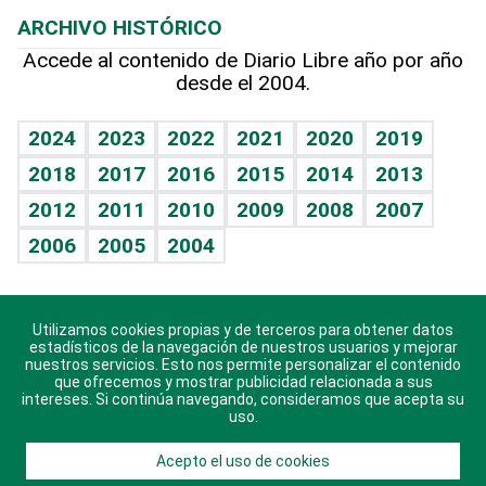
Planeta
Efemérides
ARCHIVO HISTÓRICO
Hablando con el pediatra
Línea de hit
Más firmas
Hecho en casa
Cumpleaños
Accede al contenido de Diario Libre año por año
desde el 2004.
Diario de nutrición
BRV
Mundo gamer
RSS
Vida y familia
TBT Deportivo
Guía del dinero
Horóscopos
2024
2023
2022
2021
2020
2019
Eñe
2018
2017
2016
2015
2014
2013
Crucigramas
2012
2011
2010
2009
2008
2007
Celebrando la vida
2006
2005
2004
Sin complejos
En pocas palabras
Utilizamos cookies propias y de terceros para obtener datos
Descarga nuestras aplicaciones para Android, iOS y
Escuchando al corazón
estadísticos de la navegación de nuestros usuarios y mejorar
sistema Huawei.
nuestros servicios. Esto nos permite personalizar el contenido
que ofrecemos y mostrar publicidad relacionada a sus
Economía Personal
intereses. Si continúa navegando, consideramos que acepta su
uso.
Consulta Libre
Acepto el uso de cookies
© 2021 Diario Libre, todos los derechos reservados.