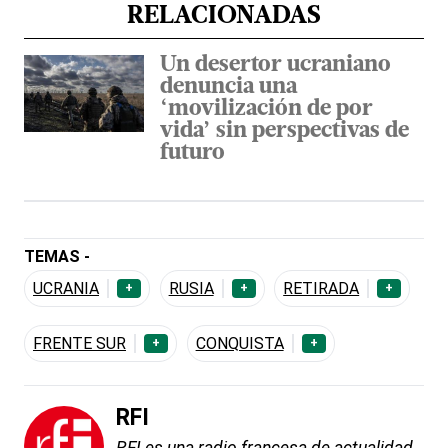
RELACIONADAS
Un desertor ucraniano
denuncia una
‘movilización de por
vida’ sin perspectivas de
futuro
TEMAS -
UCRANIA
RUSIA
RETIRADA
+
+
+
FRENTE SUR
CONQUISTA
+
+
RFI
RFI es una radio francesa de actualidad,