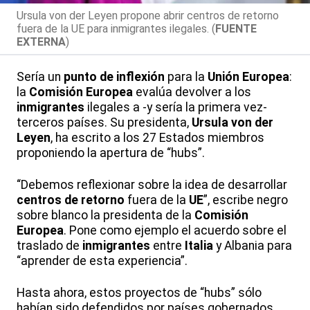
Ursula von der Leyen propone abrir centros de retorno
fuera de la UE para inmigrantes ilegales. (
FUENTE
EXTERNA
)
Sería un
punto de inflexión
para la
Unión Europea
:
la
Comisión Europea
evalúa devolver a los
inmigrantes
ilegales a -y sería la primera vez-
terceros países. Su presidenta,
Ursula von der
Leyen
, ha escrito a los 27 Estados miembros
proponiendo la apertura de “hubs”.
“Debemos reflexionar sobre la idea de desarrollar
centros de retorno
fuera de la
UE
”, escribe negro
sobre blanco la presidenta de la
Comisión
Europea
. Pone como ejemplo el acuerdo sobre el
traslado de
inmigrantes
entre
Italia
y Albania para
“aprender de esta experiencia”.
Hasta ahora, estos proyectos de “hubs” sólo
habían sido defendidos por países gobernados