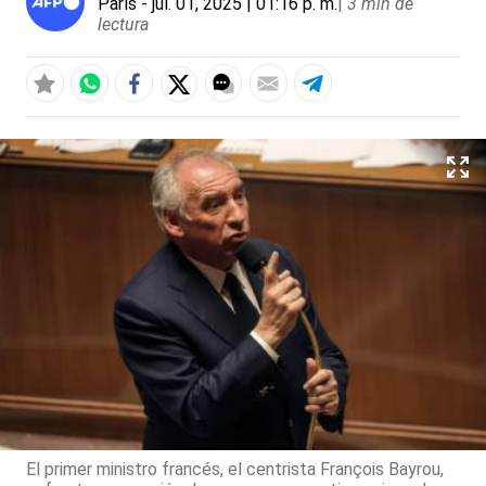
París
- jul. 01, 2025 | 01:16 p. m.
|
3 min de
lectura
El primer ministro francés, el centrista François Bayrou,