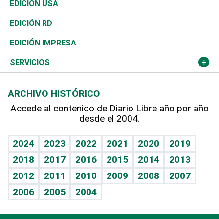
África
Vivienda
Buena Vida
Ciclismo
En Directo
Tecnología
Economía
EDICIÓN USA
Ocenanía
Telecom.
Sociales
Tenis
El Espía
Historia
Revista
EDICIÓN RD
Caribe
Global y variable
Novedades
Olimpismo
Noticiero Poteleche
Martes de tecnología
Deportes
EDICIÓN IMPRESA
Resto del mundo
Economía personal
Podcast Arte Libre
Más deportes
Columnistas
Cambio climático
Opinión
SERVICIOS
Macroeconomía
Mi mascota
Resultados deportivos
Lecturas
Planeta
Efemérides
ARCHIVO HISTÓRICO
Hablando con el pediatra
Línea de hit
Más firmas
Hecho en casa
Cumpleaños
Accede al contenido de Diario Libre año por año
desde el 2004.
Diario de nutrición
BRV
Mundo gamer
RSS
Vida y familia
TBT Deportivo
Guía del dinero
Horóscopos
2024
2023
2022
2021
2020
2019
Eñe
2018
2017
2016
2015
2014
2013
Crucigramas
2012
2011
2010
2009
2008
2007
Celebrando la vida
2006
2005
2004
Sin complejos
En pocas palabras