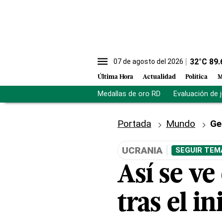
32
°C
89.
07 de agosto del 2026
Última Hora
Actualidad
Política
M
Medallas de oro RD
Evaluación de 
Portada
Mundo
Ge
UCRANIA
SEGUIR TEM
Así se ve
tras el i