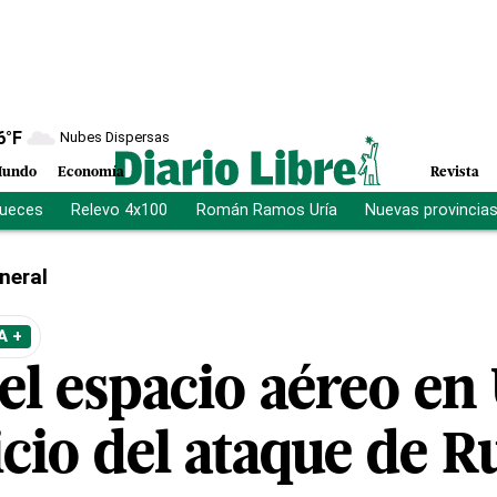
6
°F
Nubes Dispersas
undo
Economía
Revista
jueces
Relevo 4x100
Román Ramos Uría
Nuevas provincia
neral
A +
 el espacio aéreo en
nicio del ataque de R