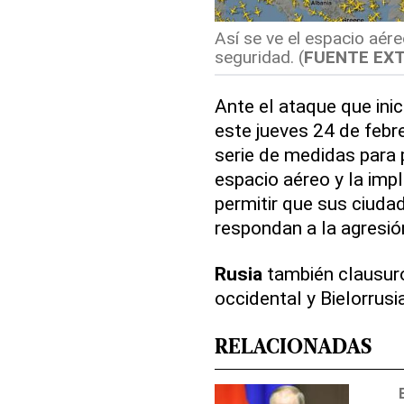
Así se ve el espacio aére
seguridad. (
FUENTE EX
Ante el ataque que ini
este jueves 24 de febr
serie de medidas para p
espacio aéreo y la imp
permitir que sus ciud
respondan a la agresi
Rusia
también clausuró
occidental y Bielorrusia
RELACIONADAS