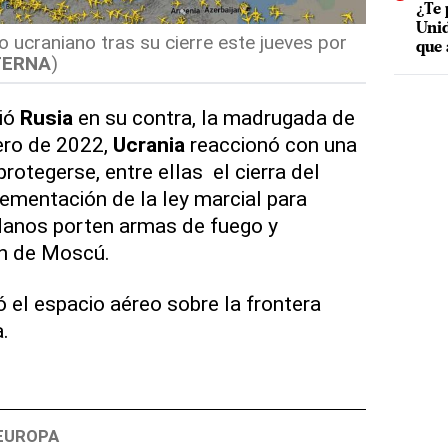
¿Te 
Unid
o ucraniano tras su cierre este jueves por
que 
TERNA
)
ció
Rusia
en su contra, la madrugada de
ero de 2022,
Ucrania
reaccionó con una
rotegerse, entre ellas el cierra del
lementación de la ley marcial para
adanos porten armas de fuego y
ón de Moscú.
 el espacio aéreo sobre la frontera
.
EUROPA