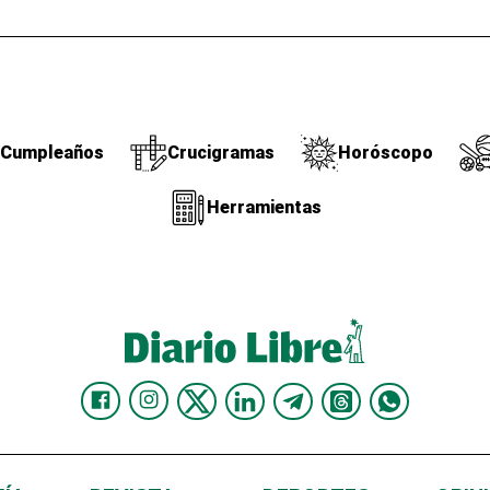
Cumpleaños
Crucigramas
Horóscopo
Herramientas