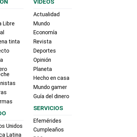
IÓN
VIDEOS
Actualidad
 Libre
Mundo
ial
Economía
na tinta
Revista
ecto
Deportes
ía
Opinión
ero
Planeta
eche
Hecho en casa
nistas
Mundo gamer
ras
Guía del dinero
irmas
SERVICIOS
DO
Efemérides
os Unidos
Cumpleaños
ca Latina