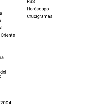
RSS
Horóscopo
a
Crucigramas
a
dá
 Oriente
ia
e
 del
o
 2004.