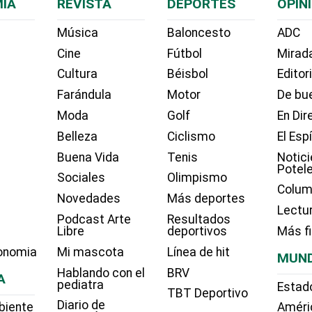
ÍA
REVISTA
DEPORTES
OPIN
Música
Baloncesto
ADC
Cine
Fútbol
Mirada
Cultura
Béisbol
Editor
Farándula
Motor
De bue
Moda
Golf
En Dir
Belleza
Ciclismo
El Esp
Buena Vida
Tenis
Notici
Potel
Sociales
Olimpismo
Colum
Novedades
Más deportes
Lectu
Podcast Arte
Resultados
Libre
deportivos
Más f
onomia
Mi mascota
Línea de hit
MUN
Hablando con el
BRV
A
pediatra
Estad
TBT Deportivo
Diario de
biente
Améri