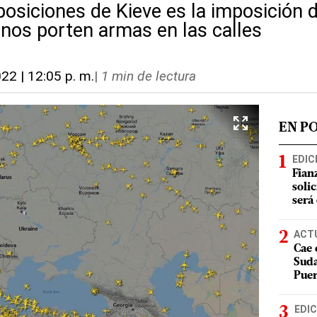
posiciones de Kieve es la imposición d
nos porten armas en las calles
022 | 12:05 p. m.
|
1 min de lectura
EN P
EDIC
Fian
soli
será
ACT
Cae 
Suda
Puer
EDIC