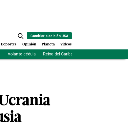
Cambiar a edición USA
Deportes
Opinión
Planeta
Videos
s
Volante cédula
Reina del Caribe
Clausura Juegos Centro
 Ucrania
usia