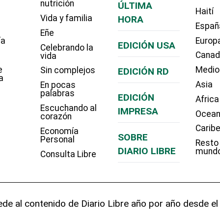
nutrición
ÚLTIMA
Haití
Vida y familia
HORA
Españ
Eñe
ía
Europ
EDICIÓN USA
Celebrando la
Cana
vida
e
Medio
Sin complejos
EDICIÓN RD
a
Asia
En pocas
palabras
EDICIÓN
Africa
Escuchando al
IMPRESA
Ocean
corazón
Carib
Economía
SOBRE
Personal
Resto
DIARIO LIBRE
mund
Consulta Libre
de al contenido de Diario Libre año por año desde el