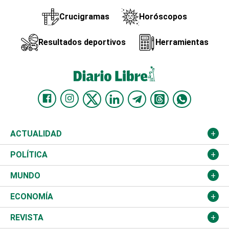
Crucigramas
Horóscopos
Resultados deportivos
Herramientas
ACTUALIDAD
Nacional
POLÍTICA
Ciudad
Partidos
MUNDO
Educación
JCE
Estados Unidos
ECONOMÍA
Salud
TSE
América Latina
Finanzas
REVISTA