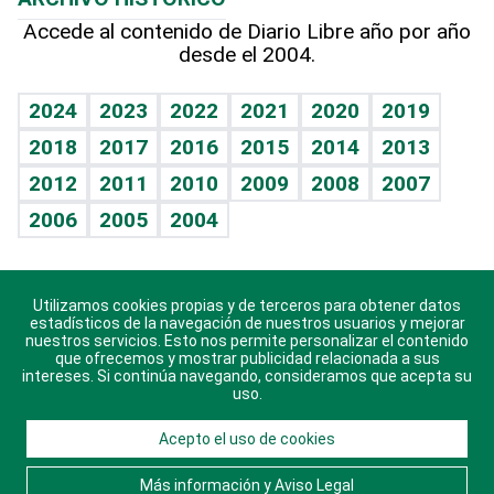
Hablando con el pediatra
Línea de hit
Más firmas
Hecho en casa
Cumpleaños
Accede al contenido de Diario Libre año por año
desde el 2004.
Diario de nutrición
BRV
Mundo gamer
RSS
Vida y familia
TBT Deportivo
Guía del dinero
Horóscopos
2024
2023
2022
2021
2020
2019
Eñe
2018
2017
2016
2015
2014
2013
Crucigramas
2012
2011
2010
2009
2008
2007
Celebrando la vida
2006
2005
2004
Sin complejos
En pocas palabras
Utilizamos cookies propias y de terceros para obtener datos
Descarga nuestras aplicaciones para Android, iOS y
Escuchando al corazón
estadísticos de la navegación de nuestros usuarios y mejorar
sistema Huawei.
nuestros servicios. Esto nos permite personalizar el contenido
que ofrecemos y mostrar publicidad relacionada a sus
Economía Personal
intereses. Si continúa navegando, consideramos que acepta su
uso.
Consulta Libre
Acepto el uso de cookies
© 2021 Diario Libre, todos los derechos reservados.
Consulta el
Aviso Legal
. Ponte en
Contacto
con
Más información y Aviso Legal