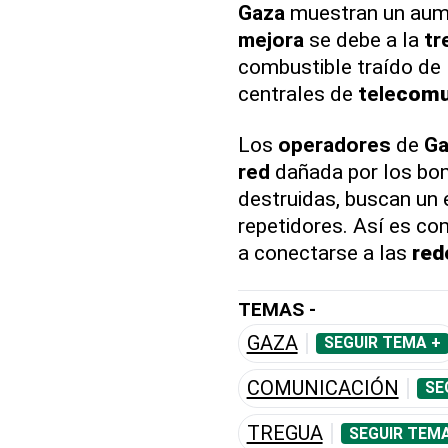
Gaza
muestran un aumen
mejora
se debe a la
tr
combustible traído de E
centrales de
tele
comu
Los
operadores
de
Ga
red
dañada por los bo
destruidas, buscan un e
repetidores. Así es c
a conectarse a las
red
TEMAS -
GAZA
SEGUIR TEMA +
COMUNICACIÓN
SE
TREGUA
SEGUIR TEMA