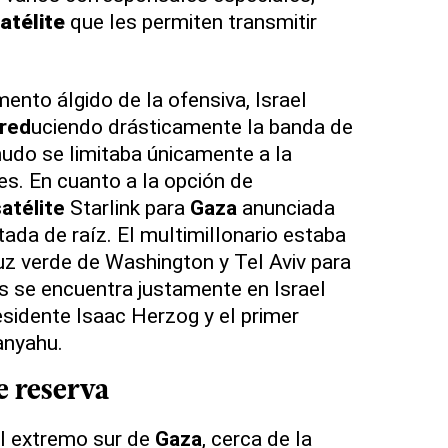
atélite
que les permiten transmitir
ento álgido de la ofensiva, Israel
red
uciendo drásticamente la banda de
udo se limitaba únicamente a la
s. En cuanto a la opción de
atélite
Starlink para
Gaza
anunciada
ada de raíz. El multimillonario estaba
luz verde de Washington y Tel Aviv para
es se encuentra justamente en Israel
esidente Isaac Herzog y el primer
anyahu.
e
reserva
el extremo sur de
Gaza
, cerca de la