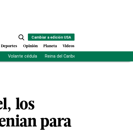
Cambiar a edición USA
Deportes
Opinión
Planeta
Videos
s
Volante cédula
Reina del Caribe
Clausura Juegos Centro
l, los
genian para