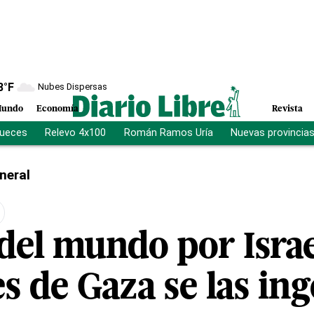
8
°F
Nubes Dispersas
undo
Economía
Revista
jueces
Relevo 4x100
Román Ramos Uría
Nuevas provincia
neral
del mundo por Israe
s de Gaza se las in