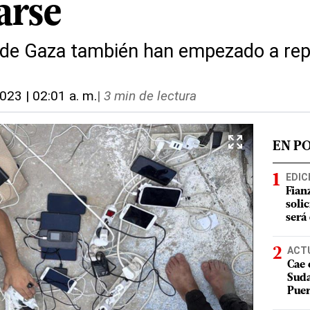
arse
de Gaza también han empezado a repa
2023 | 02:01 a. m.
|
3 min de lectura
EN P
EDIC
Fian
soli
será
ACT
Cae 
Suda
Puer