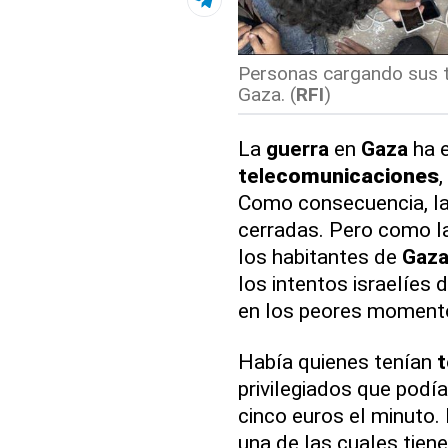
Personas cargando sus te
Gaza. (
RFI
)
La
guerra
en
Gaza
ha e
tele
comunicaciones
,
Como consecuencia, l
cerradas. Pero como la
los habitantes de
Gaz
los intentos israelíes d
en los peores moment
Había quienes tenían
t
privilegiados que podía
cinco euros el minuto
una de las cuales tien