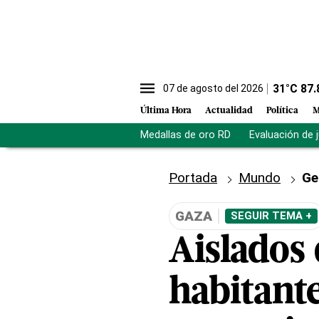
31
°C
87.
07 de agosto del 2026
Última Hora
Actualidad
Política
M
Medallas de oro RD
Evaluación de 
Portada
Mundo
Ge
GAZA
SEGUIR TEMA +
Aislados 
habitante