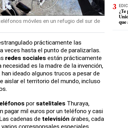
EDIC
¿Te 
Unid
léfonos móviles en un refugio del sur de
que 
strangulado prácticamente las
 a veces hasta el punto de paralizarlas.
as
red
es sociales
están prácticamente
 necesidad es la madre de la invención,
a
han ideado algunos trucos a pesar de
e aislar el territorio del mundo, incluso
os.
eléfonos
por
satelitales
Thuraya,
n pagar mil euros por un teléfono y casi
. Las cadenas de
televisión
árabes, cada
e varios corresponsales especiales,