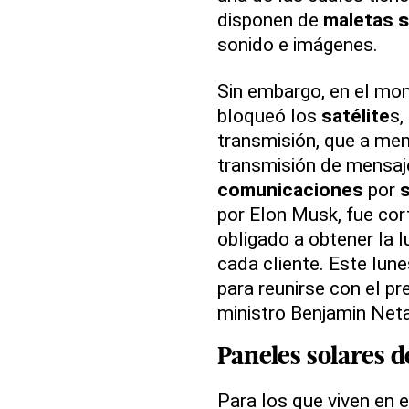
disponen de
maletas
s
sonido e imágenes.
Sin embargo, en el mom
bloqueó los
satélite
s,
transmisión, que a men
transmisión de mensaje
comunicaciones
por
s
por Elon Musk, fue cort
obligado a obtener la 
cada cliente. Este lun
para reunirse con el pr
ministro Benjamin Net
Paneles solares
d
Para los que viven en 