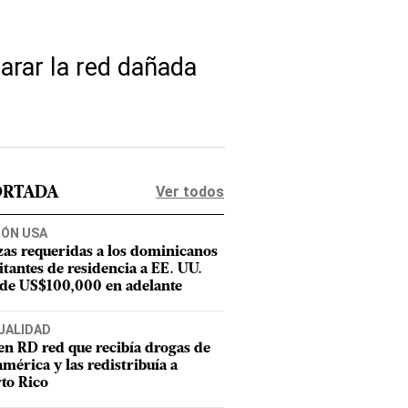
rar la red dañada
Ver todos
ORTADA
IÓN USA
zas requeridas a los dominicanos
citantes de residencia a EE. UU.
 de US$100,000 en adelante
UALIDAD
en RD red que recibía drogas de
mérica y las redistribuía a
to Rico