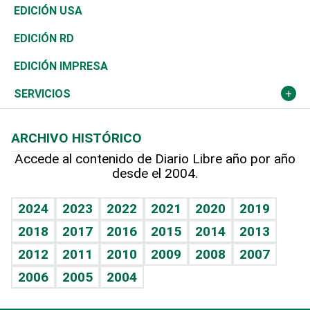
Reportajes
África
Vivienda
Buena Vida
Ciclismo
En Directo
Tecnología
Economía
EDICIÓN USA
Ocenanía
Telecom.
Sociales
Tenis
El Espía
Historia
Revista
EDICIÓN RD
Caribe
Global y variable
Novedades
Olimpismo
Noticiero Poteleche
Martes de tecnología
Deportes
EDICIÓN IMPRESA
Resto del mundo
Economía personal
Podcast Arte Libre
Más deportes
Columnistas
Cambio climático
Opinión
SERVICIOS
Macroeconomía
Mi mascota
Resultados deportivos
Lecturas
Planeta
Efemérides
ARCHIVO HISTÓRICO
Hablando con el pediatra
Línea de hit
Más firmas
Hecho en casa
Cumpleaños
Accede al contenido de Diario Libre año por año
desde el 2004.
Diario de nutrición
BRV
Mundo gamer
RSS
Vida y familia
TBT Deportivo
Guía del dinero
Horóscopos
2024
2023
2022
2021
2020
2019
Eñe
2018
2017
2016
2015
2014
2013
Crucigramas
2012
2011
2010
2009
2008
2007
Celebrando la vida
2006
2005
2004
Sin complejos