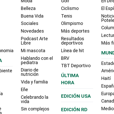
Moda
Golf
En Dir
Belleza
Ciclismo
El Esp
Buena Vida
Tenis
Notici
Potel
Sociales
Olimpismo
Colum
Novedades
Más deportes
Lectu
Podcast Arte
Resultados
Libre
deportivos
Más f
onomia
Mi mascota
Línea de hit
MUN
Hablando con el
BRV
A
pediatra
Estad
TBT Deportivo
Diario de
biente
Améri
nutrición
ÚLTIMA
Haití
Vida y familia
HORA
Españ
Eñe
ía
Europ
EDICIÓN USA
Celebrando la
Cana
vida
e
Medio
Sin complejos
EDICIÓN RD
a