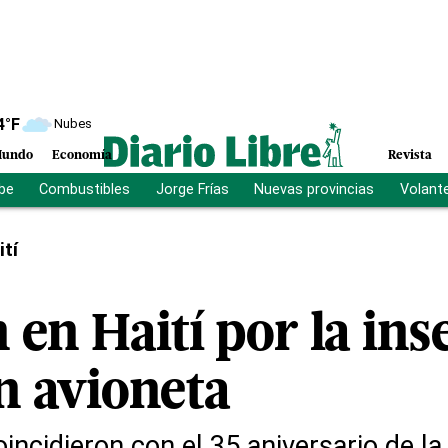
4
°F
Nubes
undo
Economía
Revista
ibe
Combustibles
Jorge Frías
Nuevas provincias
Volant
ití
 en Haití por la in
n avioneta
incidieron con el 35 aniversario de la