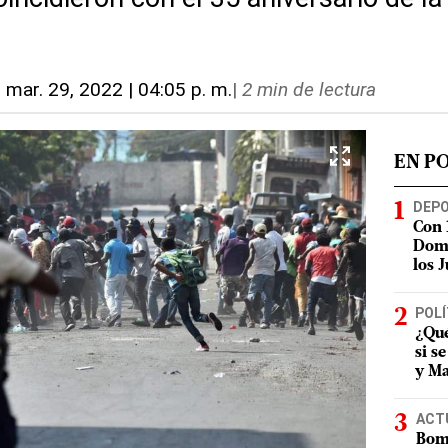
-
mar. 29, 2022 | 04:05 p. m.
|
2 min de lectura
EN P
DEP
Con 
Domi
los 
POLÍ
¿Qué
si s
y Ma
ACT
Bomb