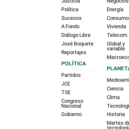
Justicia
Negocios
Política
Energía
Sucesos
Consumo
A Fondo
Vivienda
Diálogo Libre
Telecom.
José Boquete
Global y
variable
Reportajes
Macroec
POLÍTICA
PLANET
Partidos
Medioam
JCE
Ciencia
TSE
Clima
Congreso
Nacional
Tecnolog
Gobierno
Historia
Martes d
tecnologí