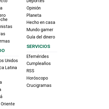
ecto
Deportes
ía
Opinión
ero
Planeta
eche
Hecho en casa
nistas
Mundo gamer
ras
Guía del dinero
irmas
SERVICIOS
DO
Efemérides
os Unidos
Cumpleaños
ca Latina
RSS
Horóscopo
a
Crucigramas
a
dá
 Oriente