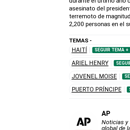
durante el último año c
asesinato del president
terremoto de magnitud
2,200 personas en el su
TEMAS -
HAITÍ
SEGUIR TEMA +
ARIEL HENRY
SEGUI
JOVENEL MOISE
SE
PUERTO PRÍNCIPE
AP
Noticias y
global de 