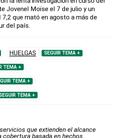
on la lenta investigación en curso del
e Jovenel Moïse el 7 de julio y un
 7,2 que mató en agosto a más de
r del país.
HUELGAS
SEGUIR TEMA +
R TEMA +
GUIR TEMA +
SEGUIR TEMA +
 servicios que extienden el alcance
la cobertura basada en hechos