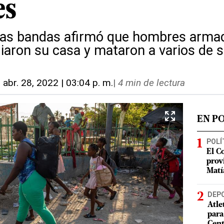
es
las bandas afirmó que hombres armad
aron su casa y mataron a varios de 
-
abr. 28, 2022 | 03:04 p. m.
|
4 min de lectura
EN P
POLÍ
El C
prov
Matí
DEP
Atle
para
Cent