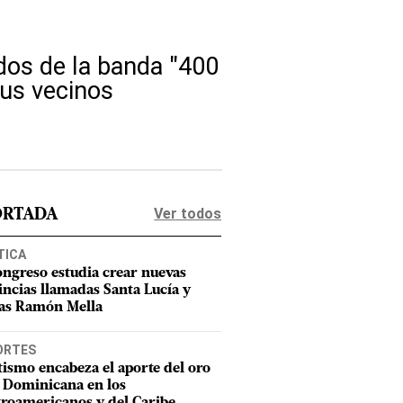
os de la banda "400
sus vecinos
Ver todos
ORTADA
TICA
ongreso estudia crear nuevas
incias llamadas Santa Lucía y
as Ramón Mella
ORTES
tismo encabeza el aporte del oro
 Dominicana en los
roamericanos y del Caribe