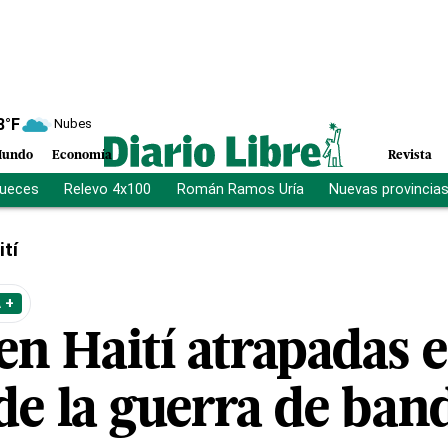
8
°F
Nubes
undo
Economía
Revista
jueces
Relevo 4x100
Román Ramos Uría
Nuevas provincia
ití
 +
en Haití atrapadas e
de la guerra de ban