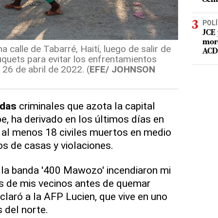
POLÍ
JCE 
mord
calle de Tabarré, Haití, luego de salir de
ACD 
quets para evitar los enfrentamientos
26 de abril de 2022. (
EFE/ JOHNSON
das
criminales que azota la capital
pe, ha derivado en los últimos días en
n al menos 18 civiles muertos en medio
os de casas y violaciones.
a banda '400 Mawozo' incendiaron mi
os de mis vecinos antes de quemar
claró a la AFP Lucien, que vive en uno
s del norte.