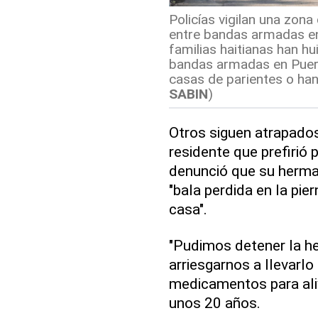
Policías vigilan una zona
entre bandas armadas en 
familias haitianas han hu
bandas armadas en Puert
casas de parientes o han 
SABIN
)
Otros siguen atrapados
residente que prefirió
denunció que su herma
"bala perdida en la pie
casa".
"Pudimos detener la h
arriesgarnos a llevarl
medicamentos para aliv
unos 20 años.