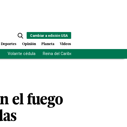
Cambiar a edición USA
Deportes
Opinión
Planeta
Videos
s
Volante cédula
Reina del Caribe
Clausura Juegos Centro
n el fuego
das