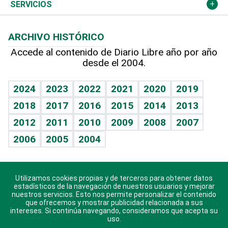
Resto del mundo
Economía personal
Podcast Arte Libre
Más deportes
Columnistas
Cambio climático
Opinión
SERVICIOS
Macroeconomía
Mi mascota
Resultados deportivos
Lecturas
Planeta
Efemérides
ARCHIVO HISTÓRICO
Hablando con el pediatra
Línea de hit
Más firmas
Hecho en casa
Cumpleaños
Accede al contenido de Diario Libre año por año
desde el 2004.
Diario de nutrición
BRV
Mundo gamer
RSS
Vida y familia
TBT Deportivo
Guía del dinero
Horóscopos
2024
2023
2022
2021
2020
2019
Eñe
2018
2017
2016
2015
2014
2013
Crucigramas
2012
2011
2010
2009
2008
2007
Celebrando la vida
2006
2005
2004
Sin complejos
En pocas palabras
Utilizamos cookies propias y de terceros para obtener datos
Descarga nuestras aplicaciones para Android, iOS y
Escuchando al corazón
estadísticos de la navegación de nuestros usuarios y mejorar
sistema Huawei.
nuestros servicios. Esto nos permite personalizar el contenido
que ofrecemos y mostrar publicidad relacionada a sus
Economía Personal
intereses. Si continúa navegando, consideramos que acepta su
uso.
Consulta Libre