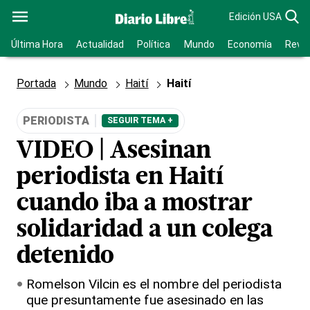
Edición USA
Última Hora
Actualidad
Política
Mundo
Economía
Revis
Portada
Mundo
Haití
Haití
PERIODISTA
SEGUIR TEMA +
VIDEO | Asesinan
periodista en Haití
cuando iba a mostrar
solidaridad a un colega
detenido
Romelson Vilcin es el nombre del periodista
que presuntamente fue asesinado en las