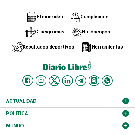
Efemérides
Cumpleaños
Crucigramas
Horóscopos
Resultados deportivos
Herramientas
ACTUALIDAD
Nacional
POLÍTICA
Ciudad
Partidos
MUNDO