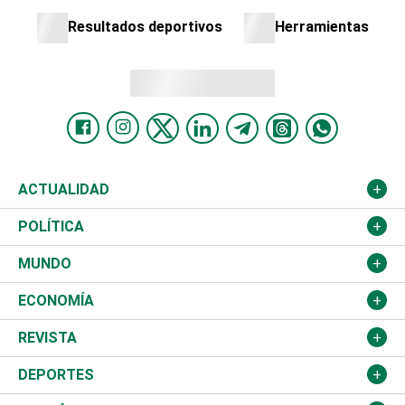
Resultados deportivos
Herramientas
ACTUALIDAD
Nacional
POLÍTICA
Ciudad
Partidos
MUNDO
Educación
JCE
Estados Unidos
ECONOMÍA
Salud
TSE
América Latina
Finanzas
REVISTA
Justicia
Congreso Nacional
Haití
Turismo
Música
DEPORTES