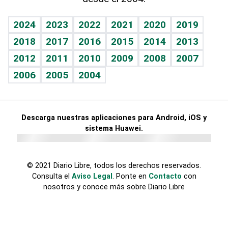
Mundo gamer
RSS
Vida y familia
TBT Deportivo
Guía del dinero
Horóscopos
2024
2023
2022
2021
2020
2019
Eñe
2018
2017
2016
2015
2014
2013
Crucigramas
2012
2011
2010
2009
2008
2007
Celebrando la vida
2006
2005
2004
Sin complejos
En pocas palabras
Descarga nuestras aplicaciones para Android, iOS y
Escuchando al corazón
sistema Huawei.
Economía Personal
Consulta Libre
© 2021 Diario Libre, todos los derechos reservados.
Consulta el
Aviso Legal
. Ponte en
Contacto
con
nosotros y conoce más sobre Diario Libre