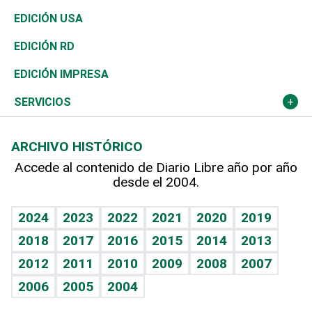
Reportajes
África
Vivienda
Buena Vida
Ciclismo
En Directo
Tecnología
Economía
EDICIÓN USA
Ocenanía
Telecom.
Sociales
Tenis
El Espía
Historia
Revista
EDICIÓN RD
Caribe
Global y variable
Novedades
Olimpismo
Noticiero Poteleche
Martes de tecnología
Deportes
EDICIÓN IMPRESA
Resto del mundo
Economía personal
Podcast Arte Libre
Más deportes
Columnistas
Cambio climático
Opinión
SERVICIOS
Macroeconomía
Mi mascota
Resultados deportivos
Lecturas
Planeta
Efemérides
ARCHIVO HISTÓRICO
Hablando con el pediatra
Línea de hit
Más firmas
Hecho en casa
Cumpleaños
Accede al contenido de Diario Libre año por año
desde el 2004.
Diario de nutrición
BRV
Mundo gamer
RSS
Vida y familia
TBT Deportivo
Guía del dinero
Horóscopos
2024
2023
2022
2021
2020
2019
Eñe
2018
2017
2016
2015
2014
2013
Crucigramas
2012
2011
2010
2009
2008
2007
Celebrando la vida
2006
2005
2004
Sin complejos