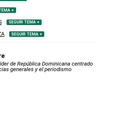
TEMA +
S
SEGUIR TEMA +
ZA
SEGUIR TEMA +
re
líder de República Dominicana centrado
icias generales y el periodismo