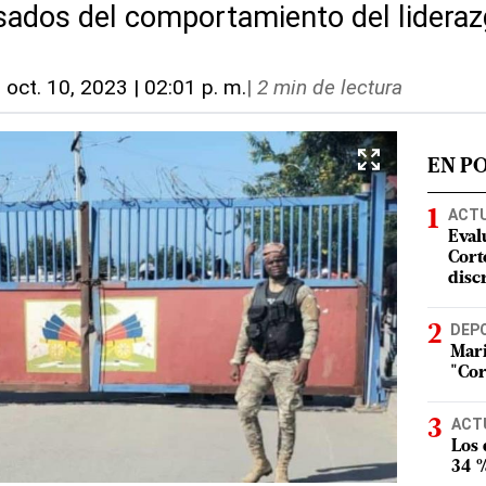
sados del comportamiento del lidera
-
oct. 10, 2023 | 02:01 p. m.
|
2 min de lectura
EN P
ACT
Eval
Corte
disc
DEP
Mari
"Cor
ACT
Los
34 %