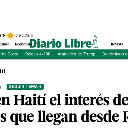
8
°F
Cielo Claro
undo
Economía
Revista
ema Corte
Relevo 4x100
Aranceles de Trump
Decomisos d
ití
A
SEGUIR TEMA +
en Haití el interés 
s que llegan desde