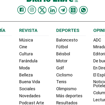
ÍA
REVISTA
DEPORTES
OPIN
Música
Baloncesto
ADC
Cine
Fútbol
Mirada
Cultura
Béisbol
Editor
Farándula
Motor
De bue
Moda
Golf
En Dir
Belleza
Ciclismo
El Esp
Buena Vida
Tenis
Notici
Potel
Sociales
Olimpismo
Colum
Novedades
Más deportes
Lectu
Podcast Arte
Resultados