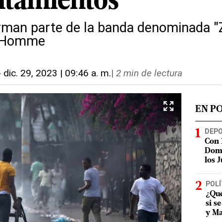
ntamientos
man parte de la banda denominada "Z
d'Homme
-
dic. 29, 2023 | 09:46 a. m.
|
2 min de lectura
EN P
DEP
Con 
Domi
los 
POLÍ
¿Qué
si s
y Ma