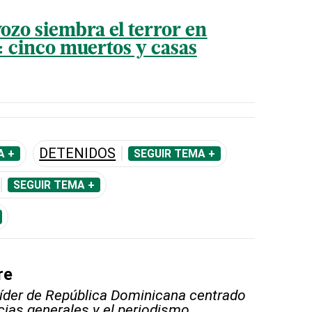
zo siembra el terror en
: cinco muertos y casas
DETENIDOS
A +
SEGUIR TEMA +
SEGUIR TEMA +
re
líder de República Dominicana centrado
icias generales y el periodismo