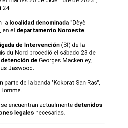
e el martes 26 de diciembre de 2023”,
í
24.
n la
localidad denominada
“Dèyè
, en el
departamento Noroeste
.
igada de Intervención
(BI) de la
is du Nord procedió el sábado 23 de
a
detención de
Georges Mackenley,
us Jaswood.
 parte de la banda "Kokorat San Ras",
d'Homme.
se encuentran actualmente
detenidos
ones legales
necesarias.