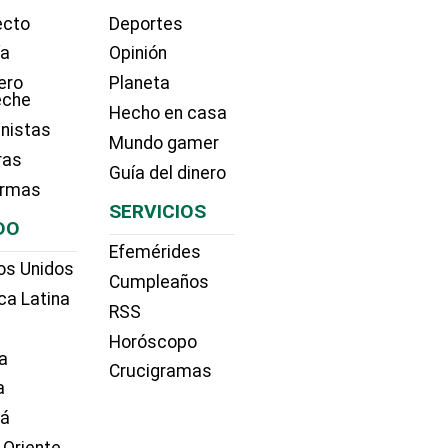
ecto
Deportes
ía
Opinión
ero
Planeta
eche
Hecho en casa
nistas
Mundo gamer
ras
Guía del dinero
irmas
SERVICIOS
DO
Efemérides
os Unidos
Cumpleaños
ca Latina
RSS
Horóscopo
a
Crucigramas
a
dá