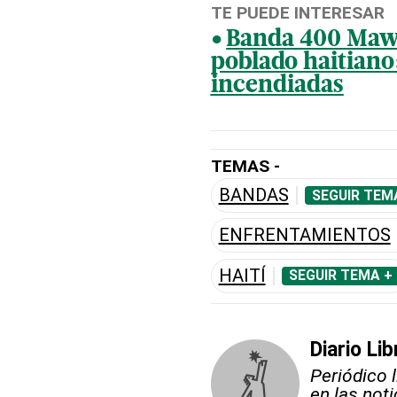
TE PUEDE INTERESAR
Banda 400 Mawo
poblado haitiano
incendiadas
TEMAS -
BANDAS
SEGUIR TEM
ENFRENTAMIENTOS
HAITÍ
SEGUIR TEMA +
Diario Lib
Periódico 
en las not