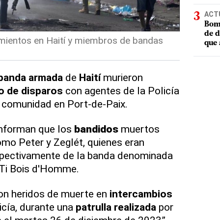
ACT
Bomb
de d
amientos en Haití y miembros de bandas
que 
banda armada
de
Haití
murieron
o de disparos
con agentes de la Policía
 comunidad en Port-de-Paix.
informan que los
bandidos
muertos
omo Peter y Zeglét, quienes eran
pectivamente de la banda denominada
 Ti Bois d'Homme.
on heridos de muerte en
intercambios
icía, durante una
patrulla realizada
por