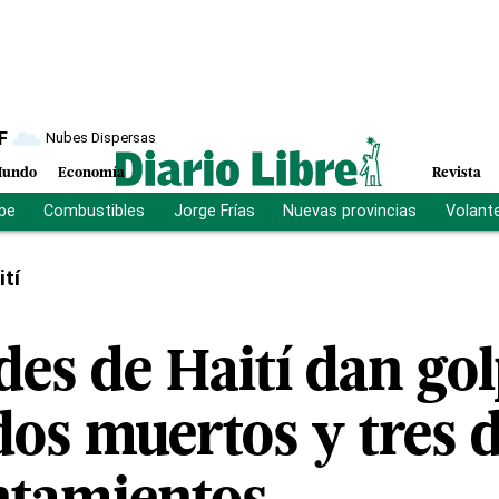
F
Nubes Dispersas
undo
Economía
Revista
ibe
Combustibles
Jorge Frías
Nuevas provincias
Volant
ití
es de Haití dan gol
dos muertos y tres 