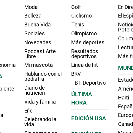
Moda
Golf
En Dir
Belleza
Ciclismo
El Esp
Buena Vida
Tenis
Notici
Potel
Sociales
Olimpismo
Colum
Novedades
Más deportes
Lectu
Podcast Arte
Resultados
Libre
deportivos
Más f
onomia
Mi mascota
Línea de hit
MUN
Hablando con el
BRV
A
pediatra
Estad
TBT Deportivo
Diario de
biente
Améri
nutrición
ÚLTIMA
Haití
Vida y familia
HORA
Españ
Eñe
ía
Europ
EDICIÓN USA
Celebrando la
Cana
vida