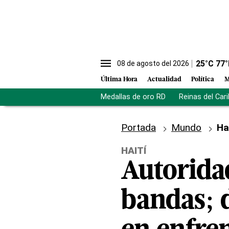
25
°C
77
°
08 de agosto del 2026
Última Hora
Actualidad
Política
M
Medallas de oro RD
Reinas del Car
Portada
Mundo
Ha
HAITÍ
Autoridad
bandas; 