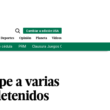
Cambiar a edición USA
Deportes
Opinión
Planeta
Videos
e cédula
PRM
Clausura Juegos Centroamericanos
De la Es
pe a varias
detenidos