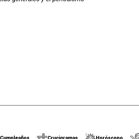
Cumpleaños
Crucigramas
Horóscopo