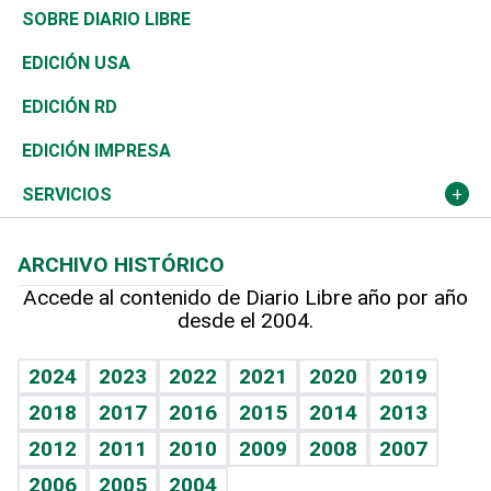
José Boquete
Asia
Consumo
Belleza
Golf
De buena tinta
Clima
Mundo
SOBRE DIARIO LIBRE
Reportajes
África
Vivienda
Buena Vida
Ciclismo
En Directo
Tecnología
Economía
EDICIÓN USA
Ocenanía
Telecom.
Sociales
Tenis
El Espía
Historia
Revista
EDICIÓN RD
Caribe
Global y variable
Novedades
Olimpismo
Noticiero Poteleche
Martes de tecnología
Deportes
EDICIÓN IMPRESA
Resto del mundo
Economía personal
Podcast Arte Libre
Más deportes
Columnistas
Cambio climático
Opinión
SERVICIOS
Macroeconomía
Mi mascota
Resultados deportivos
Lecturas
Planeta
Efemérides
ARCHIVO HISTÓRICO
Hablando con el pediatra
Línea de hit
Más firmas
Hecho en casa
Cumpleaños
Accede al contenido de Diario Libre año por año
desde el 2004.
Diario de nutrición
BRV
Mundo gamer
RSS
Vida y familia
TBT Deportivo
Guía del dinero
Horóscopos
2024
2023
2022
2021
2020
2019
Eñe
2018
2017
2016
2015
2014
2013
Crucigramas
2012
2011
2010
2009
2008
2007
Celebrando la vida
2006
2005
2004