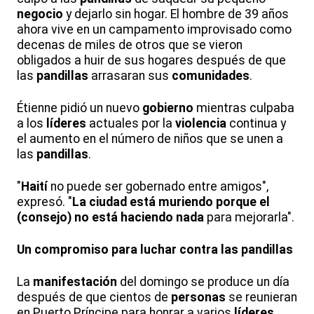
negocio
y dejarlo sin hogar. El hombre de 39 años
ahora vive en un campamento improvisado como
decenas de miles de otros que se vieron
obligados a huir de sus hogares después de que
las
pandillas
arrasaran sus
comunidades
.
Étienne pidió un nuevo
gobierno
mientras culpaba
a los
líderes
actuales por la
violencia
continua y
el aumento en el número de niños que se unen a
las
pandillas
.
"
Haití
no puede ser gobernado entre amigos",
expresó. "
La ciudad está muriendo porque el
(consejo) no está haciendo nada
para mejorarla".
Un compromiso para luchar contra las pandillas
La
manifestación
del domingo se produce un día
después de que cientos de
personas
se reunieran
en Puerto Príncipe para honrar a varios
líderes