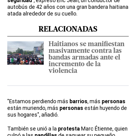
seguridad
", expresó Eric Jean, un conductor de
autobús de 42 años con una gran bandera haitiana
atada alrededor de su cuello.
RELACIONADAS
Haitianos se manifiestan
masivamente contra las
bandas armadas ante el
incremento de la
violencia
"Estamos perdiendo más
barrios
, más
personas
están muriendo, más
personas
están huyendo de
sus hogares", añadió.
También se unió a la
protesta
Marc Étienne, quien
culpó a las
pandillas
de saquear su pequeño