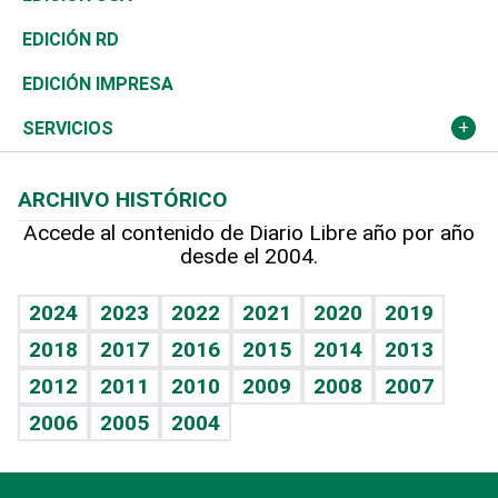
Ocenanía
Telecom.
Sociales
Tenis
En Directo
Historia
Revista
EDICIÓN RD
Caribe
Global y variable
Novedades
Olimpismo
Frente al Statu Quo
Despertando al gigante
Deportes
EDICIÓN IMPRESA
Resto del mundo
Economía personal
Podcast Arte Libre
Más deportes
El Espía
Cambio climático
Opinión
SERVICIOS
Macroeconomía
Mi mascota
Resultados deportivos
Noticiero Poteleche
Planeta
Efemérides
ARCHIVO HISTÓRICO
Hablando con el pediatra
Línea de hit
Columnistas
Hecho en casa
Cumpleaños
Accede al contenido de Diario Libre año por año
desde el 2004.
Diario de nutrición
Libreta deportiva
Lecturas
Mundo gamer
RSS
Vida y familia
BRV
Más firmas
Guía del dinero
Horóscopos
2024
2023
2022
2021
2020
2019
Eñe
TBT Deportivo
2018
2017
2016
2015
2014
2013
Juegos
2012
2011
2010
2009
2008
2007
Celebrando la vida
2006
2005
2004
Sin complejos
En pocas palabras