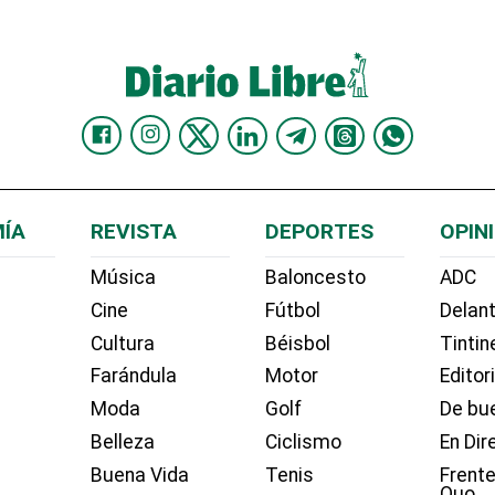
ÍA
REVISTA
DEPORTES
OPIN
Música
Baloncesto
ADC
Cine
Fútbol
Delant
Cultura
Béisbol
Tintin
Farándula
Motor
Editor
Moda
Golf
De bue
Belleza
Ciclismo
En Dir
Buena Vida
Tenis
Frente
Quo