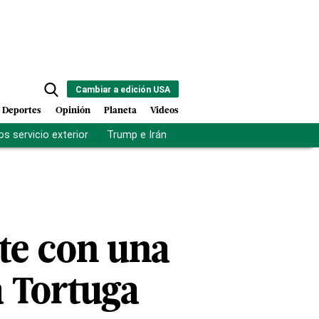
Cambiar a edición USA
Deportes
Opinión
Planeta
Videos
s servicio exterior
Trump e Irán
Fuerza antipandillas Haití
ate con una
a Tortuga