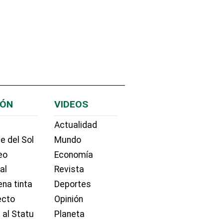
IÓN
VIDEOS
Actualidad
e del Sol
Mundo
eo
Economía
ial
Revista
na tinta
Deportes
ecto
Opinión
 al Statu
Planeta