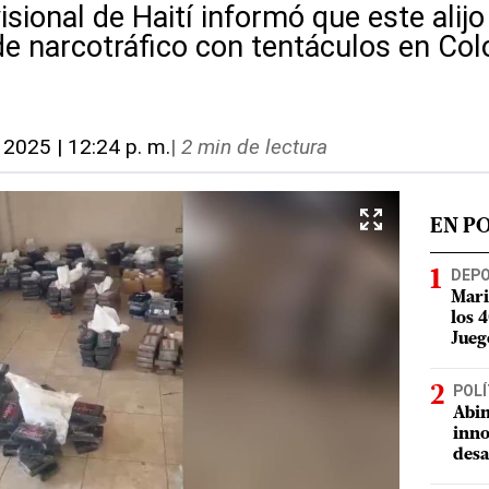
isional de Haití informó que este alij
de narcotráfico con tentáculos en Co
, 2025 | 12:24 p. m.
|
2 min de lectura
EN P
DEP
Mari
los 
Jueg
POLÍ
Abin
inno
desa