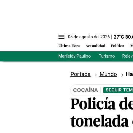
27
°C
80.
05 de agosto del 2026
Última Hora
Actualidad
Política
M
Marileidy Paulino
Turismo
Rele
Portada
Mundo
Ha
COCAÍNA
SEGUIR TEM
Policía d
tonelada 