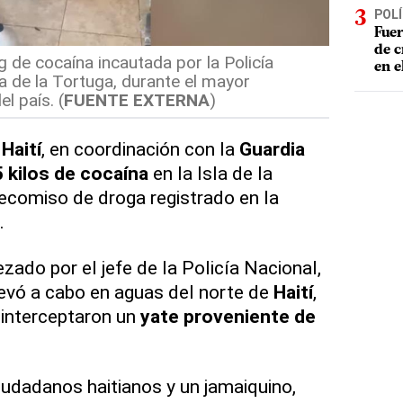
POLÍ
Fuer
de c
kg de cocaína incautada por la Policía
en e
a de la Tortuga, durante el mayor
l país. (
FUENTE EXTERNA
)
e
Haití
, en coordinación con la
Guardia
 kilos de cocaína
en la Isla de la
ecomiso de droga registrado en la
.
zado por el jefe de la Policía Nacional,
llevó a cabo en aguas del norte de
Haití
,
 interceptaron un
yate proveniente de
iudadanos haitianos y un jamaiquino,