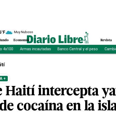
6
°F
Muy Nuboso
undo
Economía
Revista
vo 4x100
Armas incautadas
Banco Central y el peso
Cambio
ití
A +
e Haití intercepta y
de cocaína en la isl