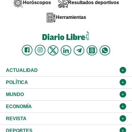
Horóscopos
Resultados deportivos
Herramientas
ACTUALIDAD
Nacional
POLÍTICA
Ciudad
Partidos
MUNDO
Educación
JCE
Estados Unidos
ECONOMÍA
Salud
TSE
América Latina
Finanzas
REVISTA
Justicia
Congreso Nacional
Haití
Turismo
Música
DEPORTES