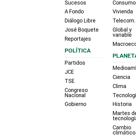
Sucesos
Consumo
A Fondo
Vivienda
Diálogo Libre
Telecom.
José Boquete
Global y
variable
Reportajes
Macroec
POLÍTICA
PLANET
Partidos
Medioam
JCE
Ciencia
TSE
Clima
Congreso
Nacional
Tecnolog
Gobierno
Historia
Martes d
tecnologí
Cambio
climático