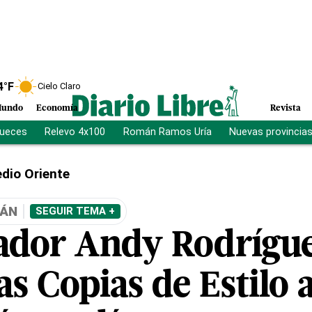
4
°F
Cielo Claro
undo
Economía
Revista
jueces
Relevo 4x100
Román Ramos Uría
Nuevas provincia
dio Oriente
RÁN
SEGUIR TEMA +
ador Andy Rodrígu
as Copias de Estilo 