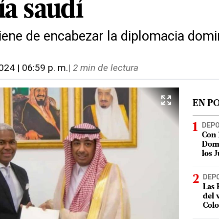
ía saudí
viene de encabezar la diplomacia domi
024 | 06:59 p. m.
|
2 min de lectura
EN P
DEP
Con 
Domi
los 
DEP
Las 
del 
Col