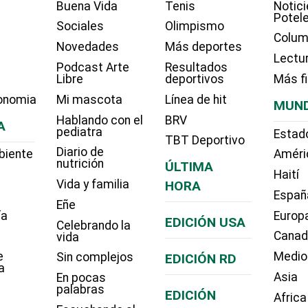
Buena Vida
Tenis
Notici
Potel
Sociales
Olimpismo
Colum
Novedades
Más deportes
Lectu
Podcast Arte
Resultados
Libre
deportivos
Más f
onomia
Mi mascota
Línea de hit
MUN
Hablando con el
BRV
A
pediatra
Estad
TBT Deportivo
Diario de
biente
Améri
nutrición
ÚLTIMA
Haití
Vida y familia
HORA
Españ
Eñe
ía
Europ
EDICIÓN USA
Celebrando la
Cana
vida
e
Medio
Sin complejos
EDICIÓN RD
a
Asia
En pocas
palabras
EDICIÓN
Africa