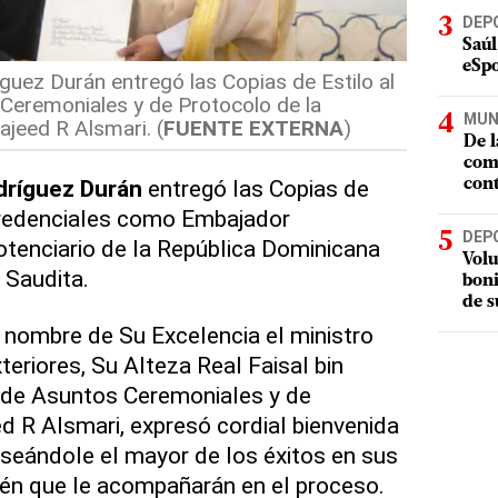
DEP
Saúl
eSpo
uez Durán entregó las Copias de Estilo al
Ceremoniales y de Protocolo de la
MUN
ajeed R Alsmari. (
FUENTE EXTERNA
)
De l
com
ríguez Durán
entregó las Copias de
cont
Credenciales como Embajador
DEP
potenciario de la República Dominicana
Volu
 Saudita.
boni
de s
en nombre de Su Excelencia el ministro
eriores, Su Alteza Real Faisal bin
o de Asuntos Ceremoniales y de
 R Alsmari, expresó cordial bienvenida
seándole el mayor de los éxitos en sus
én que le acompañarán en el proceso.