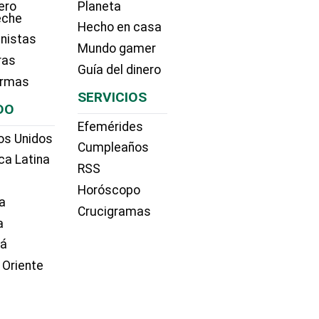
ero
Planeta
eche
Hecho en casa
nistas
Mundo gamer
ras
Guía del dinero
irmas
SERVICIOS
DO
Efemérides
os Unidos
Cumpleaños
ca Latina
RSS
Horóscopo
a
Crucigramas
a
dá
 Oriente