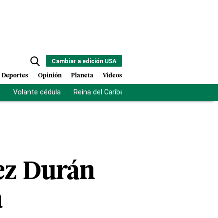
Cambiar a edición USA
Deportes
Opinión
Planeta
Videos
s
Volante cédula
Reina del Caribe
Clausura Juegos Centro
ez Durán
a