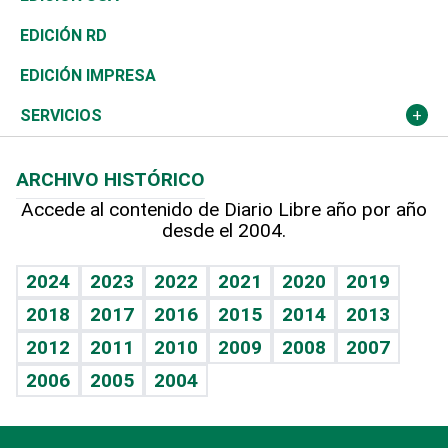
Ocenanía
Telecom.
Sociales
Tenis
El Espía
Historia
Revista
EDICIÓN RD
Caribe
Global y variable
Novedades
Olimpismo
Noticiero Poteleche
Martes de tecnología
Deportes
EDICIÓN IMPRESA
Resto del mundo
Economía personal
Podcast Arte Libre
Más deportes
Columnistas
Cambio climático
Opinión
SERVICIOS
Macroeconomía
Mi mascota
Resultados deportivos
Lecturas
Planeta
Efemérides
ARCHIVO HISTÓRICO
Hablando con el pediatra
Línea de hit
Más firmas
Hecho en casa
Cumpleaños
Accede al contenido de Diario Libre año por año
desde el 2004.
Diario de nutrición
BRV
Mundo gamer
RSS
Vida y familia
TBT Deportivo
Guía del dinero
Horóscopos
2024
2023
2022
2021
2020
2019
Eñe
2018
2017
2016
2015
2014
2013
Crucigramas
2012
2011
2010
2009
2008
2007
Celebrando la vida
2006
2005
2004
Sin complejos
En pocas palabras