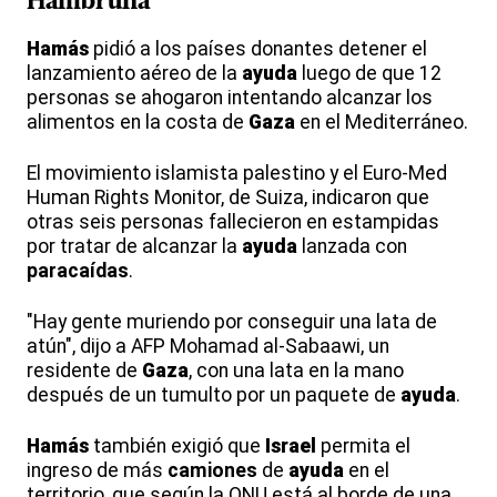
Hambruna
Hamás
pidió a los países donantes detener el
lanzamiento aéreo de la
ayuda
luego de que 12
personas se ahogaron intentando alcanzar los
alimentos en la costa de
Gaza
en el Mediterráneo.
El movimiento islamista palestino y el Euro-Med
Human Rights Monitor, de Suiza, indicaron que
otras seis personas fallecieron en estampidas
por tratar de alcanzar la
ayuda
lanzada con
paracaídas
.
"Hay gente muriendo por conseguir una lata de
atún", dijo a AFP Mohamad al-Sabaawi, un
residente de
Gaza
, con una lata en la mano
después de un tumulto por un paquete de
ayuda
.
Hamás
también exigió que
Israel
permita el
ingreso de más
camiones
de
ayuda
en el
territorio, que según la ONU está al borde de una