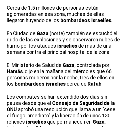
Cerca de 1.5 millones de personas están
aglomeradas en esa zona, muchas de ellas
llegaron huyendo de los
bombardeos
israelí
es
.
En Ciudad de
Gaza
(norte) también se escuchó el
ruido de las explosiones y se observaron nubes de
humo por los ataques
israelí
es
de más de una
semana contra el principal hospital de la zona.
El Ministerio de Salud de
Gaza
, controlada por
Hamás
, dijo en la mañana del miércoles que 66
personas murieron por la noche, tres de ellos en
los
bombardeos
israelí
es
cerca de
Rafah
.
Los combates se han extendido dos días sin
pausa desde que el
Consejo de Seguridad de la
ONU
aprobó una resolución que llama a un "cese
el fuego inmediato" y la liberación de unos 130
rehenes
israelí
es
que permanecen en
Gaza
,