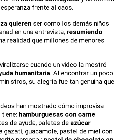
 esperanza frente al caos.
za
quieren
ser como los demás niños
enad en una entrevista,
resumiendo
una realidad que millones de menores
viralizarse cuando un video la mostró
ayuda humanitaria
. Al encontrar un poco
ministros, su alegría fue tan genuina que
videos han mostrado cómo improvisa
 tiene:
hamburguesas con carne
es de ayuda, paletas de
azúcar
 gazatí, guacamole, pastel de miel con
vorito personal:
pastel de chocolate en