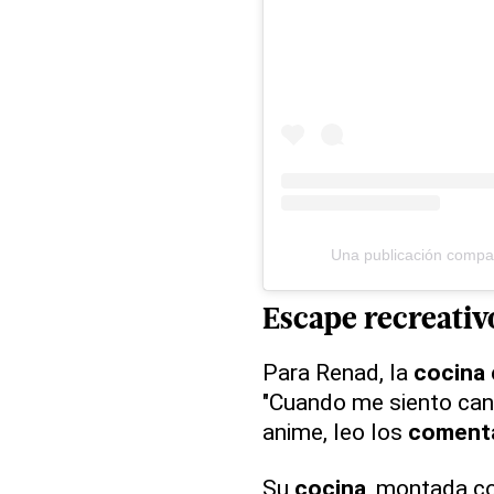
Una publicación compa
Escape recreativ
Para Renad, la
cocina
"Cuando me siento cans
anime, leo los
comenta
Su
cocina
, montada c