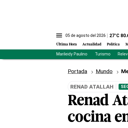
27
°C
80.
05 de agosto del 2026
Última Hora
Actualidad
Política
M
Marileidy Paulino
Turismo
Rele
Portada
Mundo
Me
RENAD ATALLAH
SE
Renad Ata
cocina e