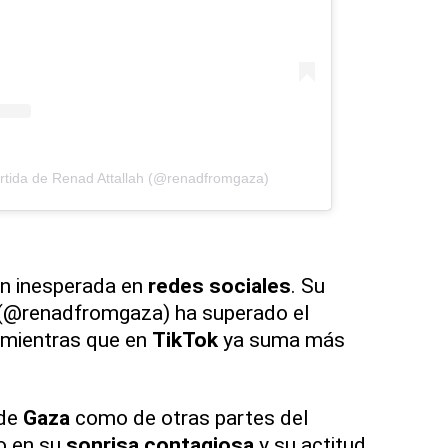
rtida de Renad Attallah (@renadfromgaza)
n inesperada en
redes sociales
. Su
(@renadfromgaza) ha superado el
, mientras que en
TikTok
ya suma más
 de
Gaza
como de otras partes del
o en su
sonrisa contagiosa
y su actitud