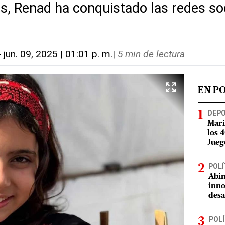
s, Renad ha conquistado las redes so
-
jun. 09, 2025 | 01:01 p. m.
|
5 min de lectura
EN P
DEP
Mari
los 
Jueg
POLÍ
Abin
inno
desa
POLÍ