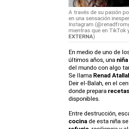
A través de su pasión po
en una sensación inesper
Instagram (@renadfromga
mientras que en TikTok 
EXTERNA
)
En medio de uno de los
últimos años, una
niña
del mundo con algo ta
Se llama
Renad Atalla
Deir el-Balah, en el ce
donde prepara
receta
disponibles.
Entre destrucción, es
cocina
de esta niña se
refugio
, resiliencia y a