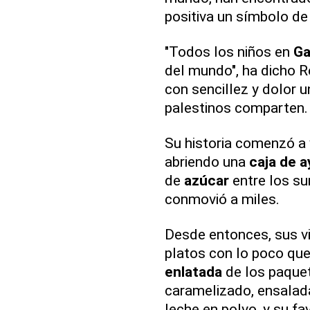
positiva un símbolo de
"Todos los niños en
Ga
del mundo", ha dicho R
con sencillez y dolor 
palestinos comparten.
Su historia comenzó a 
abriendo una
caja de 
de
azúcar
entre los su
conmovió a miles.
Desde entonces, sus 
platos con lo poco que
enlatada
de los paquet
caramelizado, ensalada
leche en polvo, y su fa