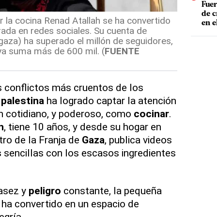
Fuer
de c
r la cocina Renad Atallah se ha convertido
en e
ada en redes sociales. Su cuenta de
za) ha superado el millón de seguidores,
ya suma más de 600 mil. (
FUENTE
 conflictos más cruentos de los
 palestina
ha logrado captar la atención
n cotidiano, y poderoso, como
cocinar
.
h
, tiene 10 años, y desde su hogar en
ntro de la Franja de
Gaza
, publica videos
s
sencillas con los escasos ingredientes
casez y
peligro
constante, la pequeña
 ha convertido en un espacio de
legría.