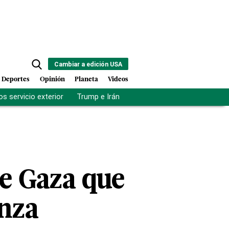
Cambiar a edición USA
Deportes
Opinión
Planeta
Videos
s servicio exterior
Trump e Irán
Fuerza antipandillas Haití
de Gaza que
anza