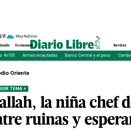
6
°F
Muy Nuboso
undo
Economía
Revista
vo 4x100
Armas incautadas
Banco Central y el peso
Cambio
dio Oriente
GUIR TEMA +
llah, la niña chef 
ntre ruinas y esper