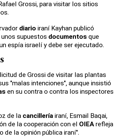
Rafael Grossi, para visitar los sitios
os.
ervador
diario
iraní Kayhan publicó
y unos supuestos
documentos
que
n espía israelí y debe ser ejecutado.
s
icitud de Grossi de visitar las plantas
us "malas intenciones", aunque insistió
as
en su contra o contra los inspectores
oz de la
cancillería
iraní, Esmail Baqai,
ón de la cooperación con el
OIEA
refleja
 de la opinión pública iraní".