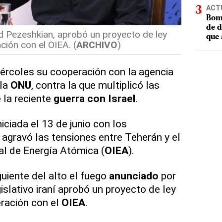
ACT
Bomb
de d
ud Pezeshkian, aprobó un proyecto de ley
que 
ión con el OIEA. (
ARCHIVO
)
ércoles su cooperación con la agencia
 la
ONU
, contra la que multiplicó las
e la reciente
guerra con Israel
.
niciada el 13 de junio con los
agravó las tensiones entre Teherán y el
al de Energía Atómica (
OIEA
).
iguiente del alto el fuego
anunciado
por
egislativo iraní aprobó un proyecto de ley
ración con el
OIEA
.