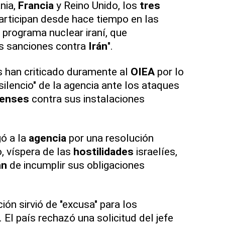
nia,
Francia
y Reino Unido, los
tres
rticipan desde hace tiempo en las
 programa nuclear iraní, que
as sanciones contra
Irán
".
s han criticado duramente al
OIEA
por lo
silencio" de la agencia ante los ataques
denses
contra sus instalaciones
ó a la
agencia
por una resolución
, víspera de las
hostilidades
israelíes,
án
de incumplir sus obligaciones
ción sirvió de "excusa" para los
. El país rechazó una solicitud del jefe