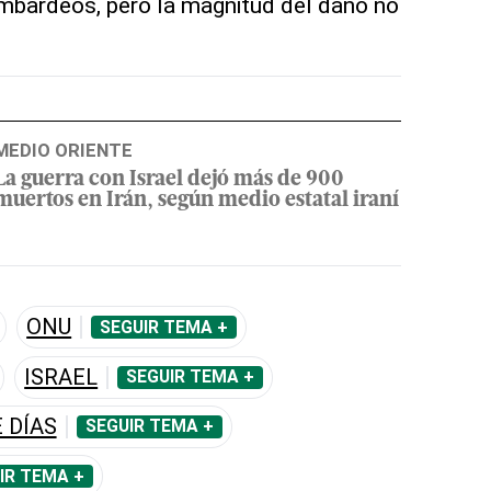
ombardeos, pero la magnitud del daño no
MEDIO ORIENTE
La guerra con Israel dejó más de 900
muertos en Irán, según medio estatal iraní
ONU
SEGUIR TEMA +
ISRAEL
SEGUIR TEMA +
 DÍAS
SEGUIR TEMA +
IR TEMA +