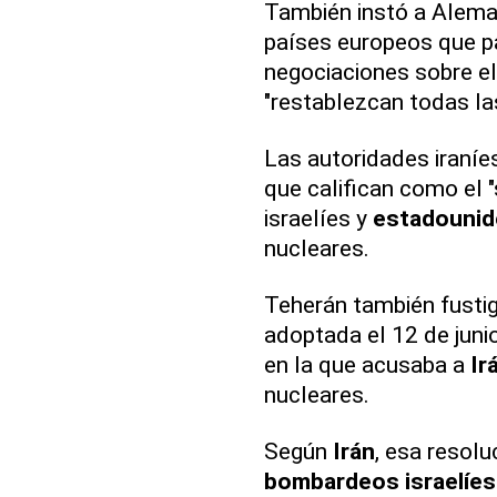
También instó a Alema
países europeos que pa
negociaciones sobre el
"restablezcan todas l
Las autoridades iraníe
que califican como el "
israelíes y
estadouni
nucleares.
Teherán también fustig
adoptada el 12 de junio
en la que acusaba a
Ir
nucleares.
Según
Irán
, esa resolu
bombardeos israelíes