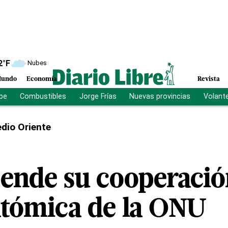
2
°F
Nubes
undo
Economía
Revista
ibe
Combustibles
Jorge Frías
Nuevas provincias
Volant
dio Oriente
pende su cooperació
atómica de la ONU