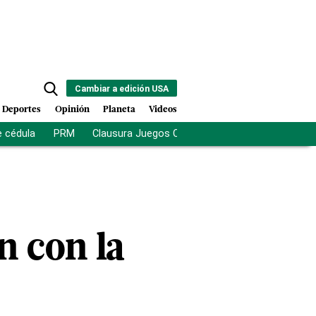
Cambiar a edición USA
Deportes
Opinión
Planeta
Videos
e cédula
PRM
Clausura Juegos Centroamericanos
De la Es
n con la