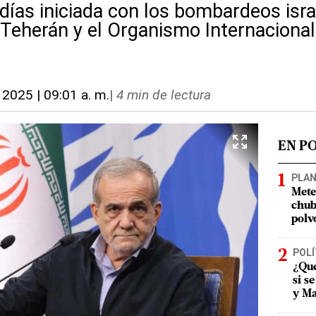
días iniciada con los bombardeos isra
 Teherán y el Organismo Internaciona
, 2025 | 09:01 a. m.
|
4 min de lectura
EN P
PLA
Mete
chub
polv
POLÍ
¿Qué
si s
y Ma