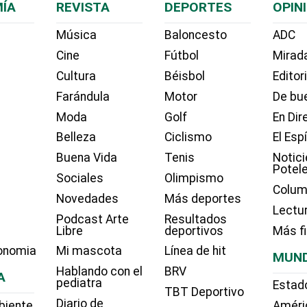
ÍA
REVISTA
DEPORTES
OPIN
Música
Baloncesto
ADC
Cine
Fútbol
Mirada
Cultura
Béisbol
Editor
Farándula
Motor
De bue
Moda
Golf
En Dir
Belleza
Ciclismo
El Esp
Buena Vida
Tenis
Notici
Potel
Sociales
Olimpismo
Colum
Novedades
Más deportes
Lectu
Podcast Arte
Resultados
Libre
deportivos
Más f
onomia
Mi mascota
Línea de hit
MUN
Hablando con el
BRV
A
pediatra
Estad
TBT Deportivo
Diario de
biente
Améri