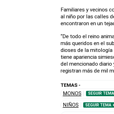
Familiares y vecinos co
al niño por las calles 
encontraron en un tejad
“De todo el reino anim
más queridos en el sub
dioses de la mitologí
tiene apariencia simie
del mencionado diario 
registran más de mil 
TEMAS -
MONOS
SEGUIR TEMA
NIÑOS
SEGUIR TEMA 