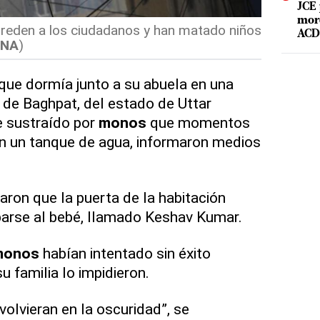
JCE 
mord
greden a los ciudadanos y han matado niños
ACD 
RNA
)
que dormía junto a su abuela en una
d de Baghpat, del estado de Uttar
ue sustraído por
monos
que momentos
n un tanque de agua, informaron medios
ron que la puerta de la habitación
barse al bebé, llamado Keshav Kumar.
monos
habían intentado sin éxito
u familia lo impidieron.
lvieran en la oscuridad”, se