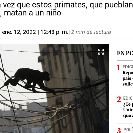
a vez que estos primates, que pueblan
o, matan a un niño
-
ene. 12, 2022 | 12:43 p. m.
|
2 min de lectura
EN P
EDIC
Repú
país
soli
EDIC
¿Te 
Unid
que 
POLÍ