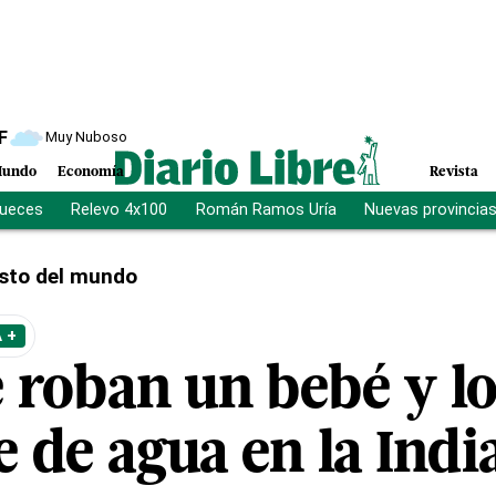
F
Muy Nuboso
undo
Economía
Revista
jueces
Relevo 4x100
Román Ramos Uría
Nuevas provincia
sto del mundo
 +
 roban un bebé y l
 de agua en la Indi