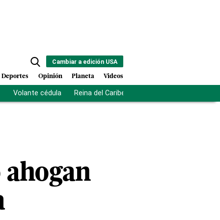
Cambiar a edición USA
Deportes
Opinión
Planeta
Videos
s
Volante cédula
Reina del Caribe
Clausura Juegos Centro
o ahogan
a