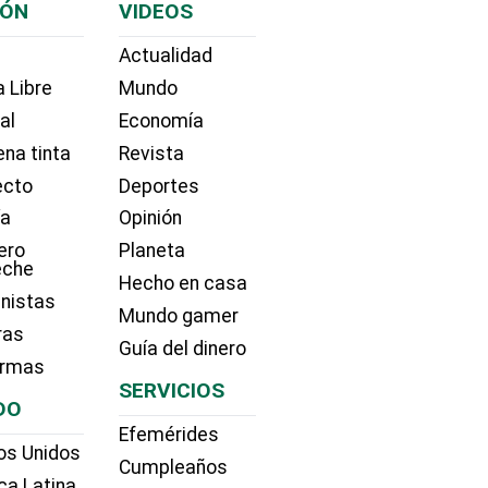
IÓN
VIDEOS
Actualidad
 Libre
Mundo
ial
Economía
na tinta
Revista
ecto
Deportes
ía
Opinión
ero
Planeta
eche
Hecho en casa
nistas
Mundo gamer
ras
Guía del dinero
irmas
SERVICIOS
DO
Efemérides
os Unidos
Cumpleaños
ca Latina