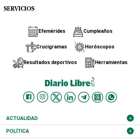
SERVICIOS
Efemérides
Cumpleaños
Crucigramas
Horóscopos
Resultados deportivos
Herramientas
ACTUALIDAD
Nacional
POLÍTICA