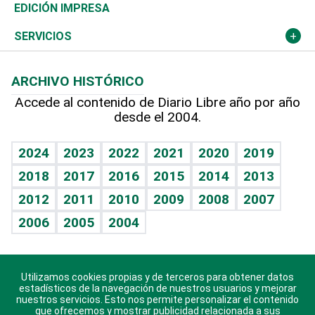
Caribe
Global y variable
Novedades
Olimpismo
Noticiero Poteleche
Martes de tecnología
Deportes
EDICIÓN IMPRESA
Resto del mundo
Economía personal
Podcast Arte Libre
Más deportes
Columnistas
Cambio climático
Opinión
SERVICIOS
Macroeconomía
Mi mascota
Resultados deportivos
Lecturas
Planeta
Efemérides
ARCHIVO HISTÓRICO
Hablando con el pediatra
Línea de hit
Más firmas
Hecho en casa
Cumpleaños
Accede al contenido de Diario Libre año por año
desde el 2004.
Diario de nutrición
BRV
Mundo gamer
RSS
Vida y familia
TBT Deportivo
Guía del dinero
Horóscopos
2024
2023
2022
2021
2020
2019
Eñe
2018
2017
2016
2015
2014
2013
Crucigramas
2012
2011
2010
2009
2008
2007
Celebrando la vida
2006
2005
2004
Sin complejos
En pocas palabras
Utilizamos cookies propias y de terceros para obtener datos
Descarga nuestras aplicaciones para Android, iOS y
Escuchando al corazón
estadísticos de la navegación de nuestros usuarios y mejorar
sistema Huawei.
nuestros servicios. Esto nos permite personalizar el contenido
que ofrecemos y mostrar publicidad relacionada a sus
Economía Personal