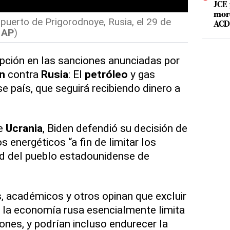
JCE 
mord
 puerto de Prigorodnoye, Rusia, el 29 de
ACD 
 AP
)
ción en las sanciones anunciadas por
n
contra
Rusia
: El
petróleo
y gas
e país, que seguirá recibiendo dinero a
de
Ucrania
, Biden defendió su decisión de
 energéticos “a fin de limitar los
ad del pueblo estadounidense de
, académicos y otros opinan que excluir
e la economía rusa esencialmente limita
iones, y podrían incluso endurecer la