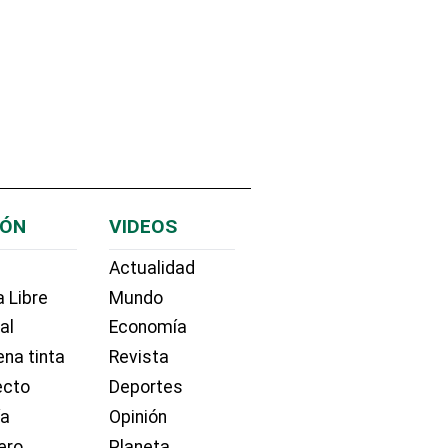
IÓN
VIDEOS
Actualidad
 Libre
Mundo
ial
Economía
na tinta
Revista
ecto
Deportes
ía
Opinión
ero
Planeta