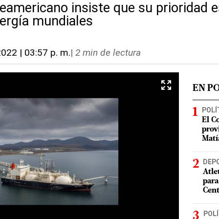
eamericano insiste que su prioridad e
ergía mundiales
2022 | 03:57 p. m.
|
2 min de lectura
EN P
POLÍ
El C
prov
Matí
DEP
Atle
para
Cent
POLÍ