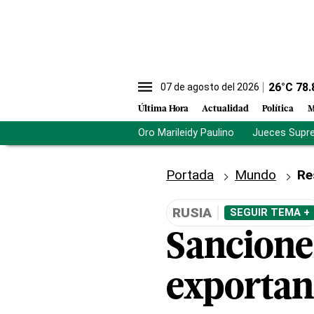
26
°C
78.
07 de agosto del 2026
Última Hora
Actualidad
Política
M
Oro Marileidy Paulino
Jueces Supr
Portada
Mundo
Re
RUSIA
SEGUIR TEMA +
Sancione
exportan