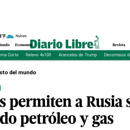
8
°F
Nubes
undo
Economía
Revista
ema Corte
Relevo 4x100
Aranceles de Trump
Decomisos d
sto del mundo
s permiten a Rusia 
do petróleo y gas