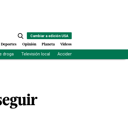
Cambiar a edición USA
Deportes
Opinión
Planeta
Videos
e droga
Televisión local
Accidente Los Ríos
Fuerza antipand
seguir