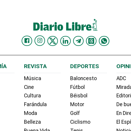
ÍA
REVISTA
DEPORTES
OPIN
Música
Baloncesto
ADC
Cine
Fútbol
Mirada
Cultura
Béisbol
Editor
Farándula
Motor
De bue
Moda
Golf
En Dir
Belleza
Ciclismo
El Esp
Buena Vida
Tenis
Notici