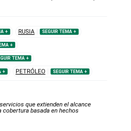
RUSIA
A +
SEGUIR TEMA +
EMA +
GUIR TEMA +
PETRÓLEO
 +
SEGUIR TEMA +
 servicios que extienden el alcance
la cobertura basada en hechos