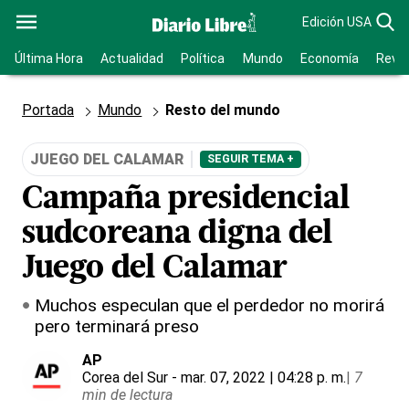
Edición USA
Última Hora
Actualidad
Política
Mundo
Economía
Revis
Portada
Mundo
Resto del mundo
JUEGO DEL CALAMAR
SEGUIR TEMA +
Campaña presidencial
sudcoreana digna del
Juego del Calamar
Muchos especulan que el perdedor no morirá
pero terminará preso
AP
Corea del Sur
- mar. 07, 2022 | 04:28 p. m.
|
7
min de lectura