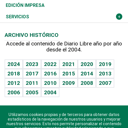
Caribe
Global y variable
Novedades
Olimpismo
Noticiero Poteleche
Martes de tecnología
Deportes
EDICIÓN IMPRESA
Resto del mundo
Economía personal
Podcast Arte Libre
Más deportes
Columnistas
Cambio climático
Opinión
SERVICIOS
Macroeconomía
Mi mascota
Resultados deportivos
Lecturas
Planeta
Efemérides
ARCHIVO HISTÓRICO
Hablando con el pediatra
Línea de hit
Más firmas
Hecho en casa
Cumpleaños
Accede al contenido de Diario Libre año por año
desde el 2004.
Diario de nutrición
BRV
Mundo gamer
RSS
Vida y familia
TBT Deportivo
Guía del dinero
Horóscopos
2024
2023
2022
2021
2020
2019
Eñe
2018
2017
2016
2015
2014
2013
Crucigramas
2012
2011
2010
2009
2008
2007
Celebrando la vida
2006
2005
2004
Sin complejos
En pocas palabras
Utilizamos cookies propias y de terceros para obtener datos
Descarga nuestras aplicaciones para Android, iOS y
Escuchando al corazón
estadísticos de la navegación de nuestros usuarios y mejorar
sistema Huawei.
nuestros servicios. Esto nos permite personalizar el contenido