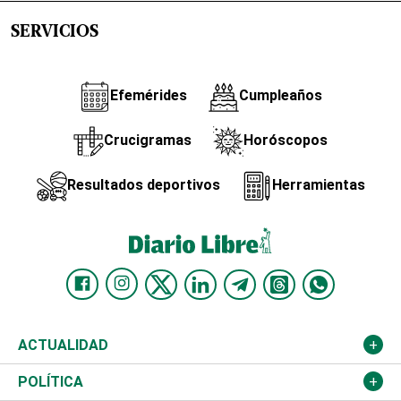
SERVICIOS
Efemérides
Cumpleaños
Crucigramas
Horóscopos
Resultados deportivos
Herramientas
ACTUALIDAD
Nacional
POLÍTICA