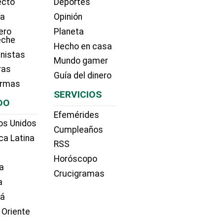
ecto
Deportes
ía
Opinión
ero
Planeta
eche
Hecho en casa
nistas
Mundo gamer
ras
Guía del dinero
irmas
SERVICIOS
DO
Efemérides
os Unidos
Cumpleaños
ca Latina
RSS
Horóscopo
a
Crucigramas
a
dá
 Oriente