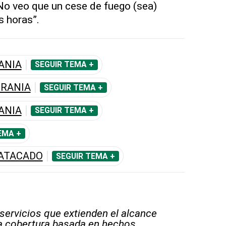
“No veo que un cese de fuego (sea)
s horas”.
ANIA
SEGUIR TEMA +
CRANIA
SEGUIR TEMA +
ANIA
SEGUIR TEMA +
EMA +
 ATACADO
SEGUIR TEMA +
 servicios que extienden el alcance
la cobertura basada en hechos