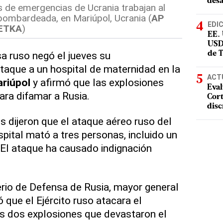
desa
 de emergencias de Ucrania trabajan al
bombardeada, en Mariúpol, Ucrania (
AP
EDI
ETKA
)
EE.
USD
sa ruso negó el jueves su
de 
ataque a un hospital de maternidad en la
ACT
riúpol
y afirmó que las explosiones
Eval
ara difamar a Rusia.
Cort
disc
s dijeron que el ataque aéreo ruso del
pital mató a tres personas, incluido un
7. El ataque ha causado indignación
erio de Defensa de Rusia, mayor general
 que el Ejército ruso atacara el
as dos explosiones que devastaron el