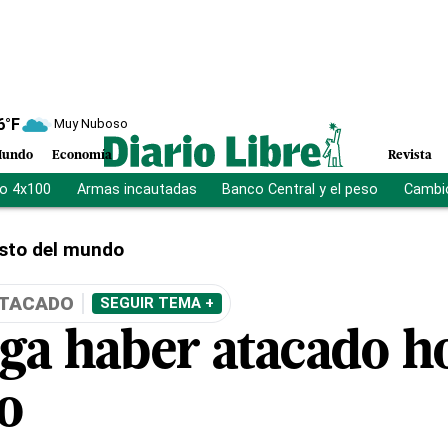
6
°F
Muy Nuboso
undo
Economía
Revista
vo 4x100
Armas incautadas
Banco Central y el peso
Cambio
sto del mundo
ATACADO
SEGUIR TEMA +
ega haber atacado ho
o