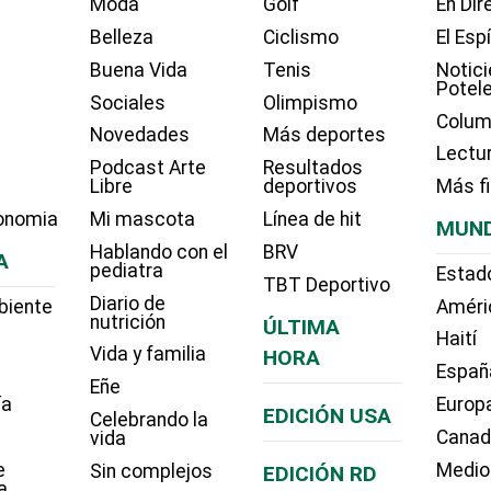
Moda
Golf
En Dir
Belleza
Ciclismo
El Esp
Buena Vida
Tenis
Notici
Potel
Sociales
Olimpismo
Colum
Novedades
Más deportes
Lectu
Podcast Arte
Resultados
Libre
deportivos
Más f
onomia
Mi mascota
Línea de hit
MUN
Hablando con el
BRV
A
pediatra
Estad
TBT Deportivo
Diario de
biente
Améri
nutrición
ÚLTIMA
Haití
Vida y familia
HORA
Españ
Eñe
ía
Europ
EDICIÓN USA
Celebrando la
Cana
vida
e
Medio
Sin complejos
EDICIÓN RD
a