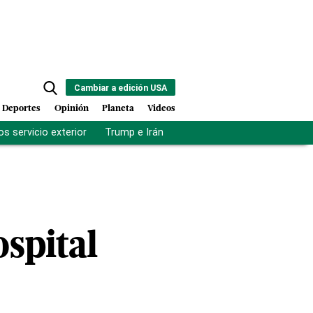
Cambiar a edición USA
Deportes
Opinión
Planeta
Videos
s servicio exterior
Trump e Irán
Fuerza antipandillas Haití
spital