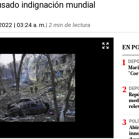
usado indignación mundial
2022 | 03:24 a. m.
|
2 min de lectura
EN P
DEP
Mari
"Cor
DEP
Repú
meda
rele
POLÍ
Abin
inno