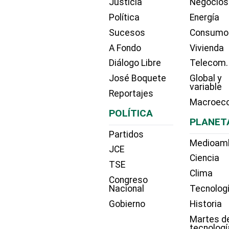
Justicia
Negocios
Política
Energía
Sucesos
Consumo
A Fondo
Vivienda
Diálogo Libre
Telecom.
José Boquete
Global y
variable
Reportajes
Macroec
POLÍTICA
PLANET
Partidos
Medioam
JCE
Ciencia
TSE
Clima
Congreso
Nacional
Tecnolog
Gobierno
Historia
Martes d
tecnologí