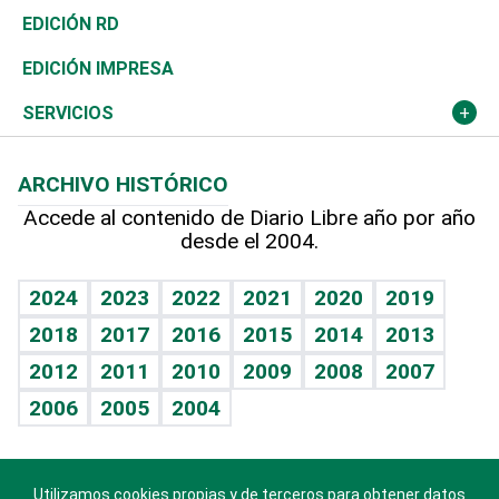
Ocenanía
Telecom.
Sociales
Tenis
El Espía
Historia
Revista
EDICIÓN RD
Caribe
Global y variable
Novedades
Olimpismo
Noticiero Poteleche
Martes de tecnología
Deportes
EDICIÓN IMPRESA
Resto del mundo
Economía personal
Podcast Arte Libre
Más deportes
Columnistas
Cambio climático
Opinión
SERVICIOS
Macroeconomía
Mi mascota
Resultados deportivos
Lecturas
Planeta
Efemérides
ARCHIVO HISTÓRICO
Hablando con el pediatra
Línea de hit
Más firmas
Hecho en casa
Cumpleaños
Accede al contenido de Diario Libre año por año
desde el 2004.
Diario de nutrición
BRV
Mundo gamer
RSS
Vida y familia
TBT Deportivo
Guía del dinero
Horóscopos
2024
2023
2022
2021
2020
2019
Eñe
2018
2017
2016
2015
2014
2013
Crucigramas
2012
2011
2010
2009
2008
2007
Celebrando la vida
2006
2005
2004
Sin complejos
En pocas palabras
Utilizamos cookies propias y de terceros para obtener datos