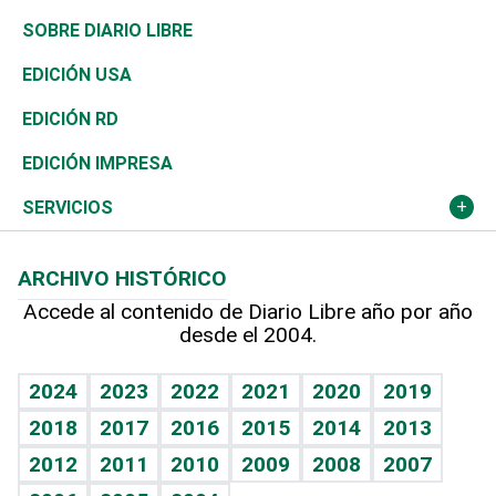
José Boquete
Asia
Consumo
Belleza
Golf
De buena tinta
Clima
Mundo
SOBRE DIARIO LIBRE
Reportajes
África
Vivienda
Buena Vida
Ciclismo
En Directo
Tecnología
Economía
EDICIÓN USA
Ocenanía
Telecom.
Sociales
Tenis
El Espía
Historia
Revista
EDICIÓN RD
Caribe
Global y variable
Novedades
Olimpismo
Noticiero Poteleche
Martes de tecnología
Deportes
EDICIÓN IMPRESA
Resto del mundo
Economía personal
Podcast Arte Libre
Más deportes
Columnistas
Cambio climático
Opinión
SERVICIOS
Macroeconomía
Mi mascota
Resultados deportivos
Lecturas
Planeta
Efemérides
ARCHIVO HISTÓRICO
Hablando con el pediatra
Línea de hit
Más firmas
Hecho en casa
Cumpleaños
Accede al contenido de Diario Libre año por año
desde el 2004.
Diario de nutrición
BRV
Mundo gamer
RSS
Vida y familia
TBT Deportivo
Guía del dinero
Horóscopos
2024
2023
2022
2021
2020
2019
Eñe
2018
2017
2016
2015
2014
2013
Crucigramas
2012
2011
2010
2009
2008
2007
Celebrando la vida