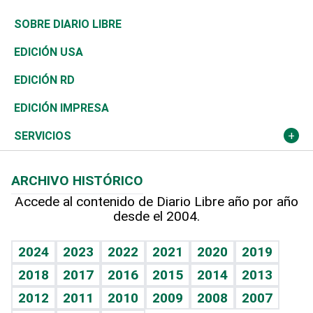
José Boquete
Asia
Consumo
Belleza
Golf
De buena tinta
Clima
Mundo
SOBRE DIARIO LIBRE
Reportajes
África
Vivienda
Buena Vida
Ciclismo
En Directo
Tecnología
Economía
EDICIÓN USA
Ocenanía
Telecom.
Sociales
Tenis
El Espía
Historia
Revista
EDICIÓN RD
Caribe
Global y variable
Novedades
Olimpismo
Noticiero Poteleche
Martes de tecnología
Deportes
EDICIÓN IMPRESA
Resto del mundo
Economía personal
Podcast Arte Libre
Más deportes
Columnistas
Cambio climático
Opinión
SERVICIOS
Macroeconomía
Mi mascota
Resultados deportivos
Lecturas
Planeta
Efemérides
ARCHIVO HISTÓRICO
Hablando con el pediatra
Línea de hit
Más firmas
Hecho en casa
Cumpleaños
Accede al contenido de Diario Libre año por año
desde el 2004.
Diario de nutrición
BRV
Mundo gamer
RSS
Vida y familia
TBT Deportivo
Guía del dinero
Horóscopos
2024
2023
2022
2021
2020
2019
Eñe
2018
2017
2016
2015
2014
2013
Crucigramas
2012
2011
2010
2009
2008
2007
Celebrando la vida