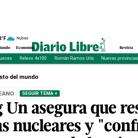
8
°F
Nubes
undo
Economía
Revista
jueces
Relevo 4x100
Román Ramos Uría
Nuevas provincia
sto del mundo
EANO
SEGUIR TEMA +
 Un asegura que r
s nucleares y "conf