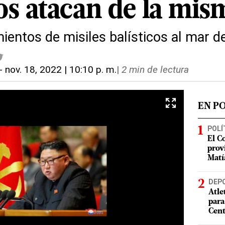
 los atacan de la mi
ientos de misiles balísticos al mar d
-
nov. 18, 2022 | 10:10 p. m.
|
2 min de lectura
EN P
POLÍ
El C
prov
Matí
DEP
Atle
para
Cent