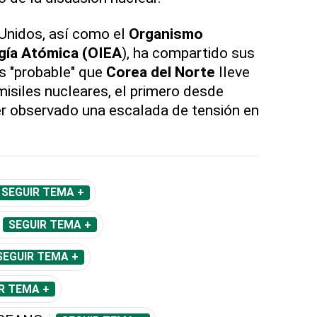
Unidos, así como el
Organismo
rgía Atómica (OIEA
), ha compartido sus
s "probable" que
Corea del Norte
lleve
isiles nucleares, el primero desde
r observado una escalada de tensión en
SEGUIR TEMA +
SEGUIR TEMA +
SEGUIR TEMA +
R TEMA +