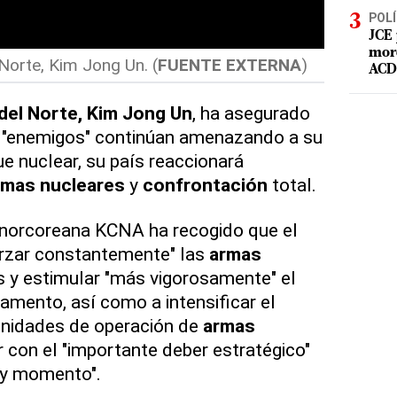
POLÍ
JCE 
mord
Norte, Kim Jong Un. (
FUENTE EXTERNA
)
ACD 
del Norte, Kim Jong Un
, ha asegurado
s "enemigos" continúan amenazando a su
ue nuclear, su país reaccionará
rmas nucleares
y
confrontación
total.
s norcoreana KCNA ha recogido que el
forzar constantemente" las
armas
 y estimular "más vigorosamente" el
amento, así como a intensificar el
unidades de operación de
armas
 con el "importante deber estratégico"
n y momento".