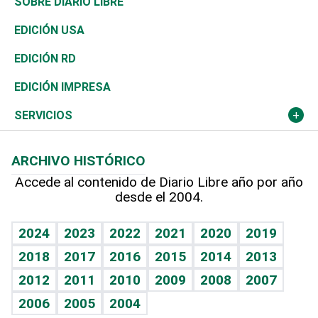
De buena tinta
Clima
Mundo
SOBRE DIARIO LIBRE
Reportajes
África
Vivienda
Buena Vida
Ciclismo
En Directo
Tecnología
Economía
EDICIÓN USA
Ocenanía
Telecom.
Sociales
Tenis
El Espía
Historia
Revista
EDICIÓN RD
Caribe
Global y variable
Novedades
Olimpismo
Noticiero Poteleche
Martes de tecnología
Deportes
EDICIÓN IMPRESA
Resto del mundo
Economía personal
Podcast Arte Libre
Más deportes
Columnistas
Cambio climático
Opinión
SERVICIOS
Macroeconomía
Mi mascota
Resultados deportivos
Lecturas
Planeta
Efemérides
ARCHIVO HISTÓRICO
Hablando con el pediatra
Línea de hit
Más firmas
Hecho en casa
Cumpleaños
Accede al contenido de Diario Libre año por año
desde el 2004.
Diario de nutrición
BRV
Mundo gamer
RSS
Vida y familia
TBT Deportivo
Guía del dinero
Horóscopos
2024
2023
2022
2021
2020
2019
Eñe
2018
2017
2016
2015
2014
2013
Crucigramas
2012
2011
2010
2009
2008
2007
Celebrando la vida
2006
2005
2004
Sin complejos