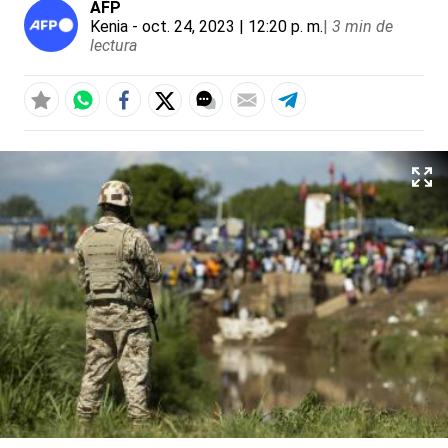
AFP
Kenia
- oct. 24, 2023 | 12:20 p. m.
|
3 min de
lectura