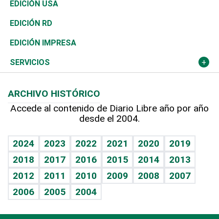
África
Vivienda
Buena Vida
Ciclismo
En Directo
Tecnología
Economía
EDICIÓN USA
Ocenanía
Telecom.
Sociales
Tenis
El Espía
Historia
Revista
EDICIÓN RD
Caribe
Global y variable
Novedades
Olimpismo
Noticiero Poteleche
Martes de tecnología
Deportes
EDICIÓN IMPRESA
Resto del mundo
Economía personal
Podcast Arte Libre
Más deportes
Columnistas
Cambio climático
Opinión
SERVICIOS
Macroeconomía
Mi mascota
Resultados deportivos
Lecturas
Planeta
Efemérides
ARCHIVO HISTÓRICO
Hablando con el pediatra
Línea de hit
Más firmas
Hecho en casa
Cumpleaños
Accede al contenido de Diario Libre año por año
desde el 2004.
Diario de nutrición
BRV
Mundo gamer
RSS
Vida y familia
TBT Deportivo
Guía del dinero
Horóscopos
2024
2023
2022
2021
2020
2019
Eñe
2018
2017
2016
2015
2014
2013
Crucigramas
2012
2011
2010
2009
2008
2007
Celebrando la vida
2006
2005
2004
Sin complejos
En pocas palabras