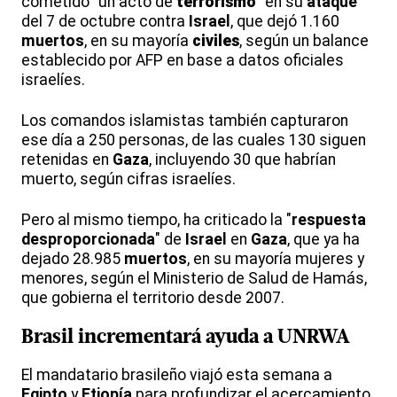
cometido "un acto de
terrorismo
" en su
ataque
del 7 de octubre contra
Israel
, que dejó 1.160
muertos
, en su mayoría
civiles
, según un balance
establecido por AFP en base a datos oficiales
israelíes.
Los comandos islamistas también capturaron
ese día a 250 personas, de las cuales 130 siguen
retenidas en
Gaza
, incluyendo 30 que habrían
muerto, según cifras israelíes.
Pero al mismo tiempo, ha criticado la "
respuesta
desproporcionada
" de
Israel
en
Gaza
, que ya ha
dejado 28.985
muertos
, en su mayoría mujeres y
menores, según el Ministerio de Salud de Hamás,
que gobierna el territorio desde 2007.
Brasil incrementará
ayuda
a
UNRWA
El mandatario brasileño viajó esta semana a
Egipto
y
Etiopía
para profundizar el acercamiento