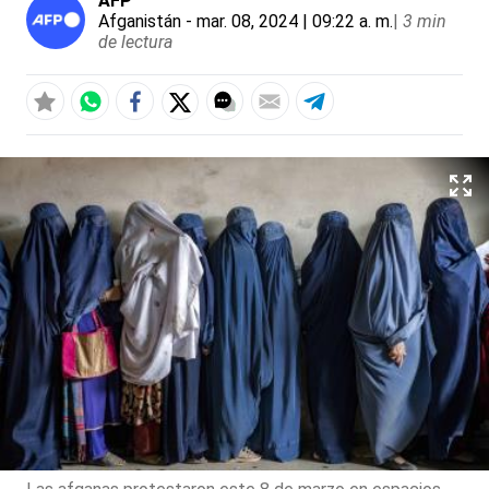
AFP
Afganistán
- mar. 08, 2024 | 09:22 a. m.
|
3 min
de lectura