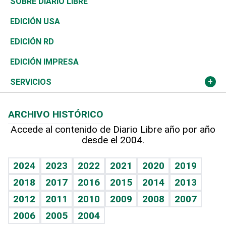
De buena tinta
Clima
Mundo
SOBRE DIARIO LIBRE
Reportajes
África
Vivienda
Buena Vida
Ciclismo
En Directo
Tecnología
Economía
EDICIÓN USA
Ocenanía
Telecom.
Sociales
Tenis
El Espía
Historia
Revista
EDICIÓN RD
Caribe
Global y variable
Novedades
Olimpismo
Noticiero Poteleche
Martes de tecnología
Deportes
EDICIÓN IMPRESA
Resto del mundo
Economía personal
Podcast Arte Libre
Más deportes
Columnistas
Cambio climático
Opinión
SERVICIOS
Macroeconomía
Mi mascota
Resultados deportivos
Lecturas
Planeta
Efemérides
ARCHIVO HISTÓRICO
Hablando con el pediatra
Línea de hit
Más firmas
Hecho en casa
Cumpleaños
Accede al contenido de Diario Libre año por año
desde el 2004.
Diario de nutrición
BRV
Mundo gamer
RSS
Vida y familia
TBT Deportivo
Guía del dinero
Horóscopos
2024
2023
2022
2021
2020
2019
Eñe
2018
2017
2016
2015
2014
2013
Crucigramas
2012
2011
2010
2009
2008
2007
Celebrando la vida
2006
2005
2004
Sin complejos