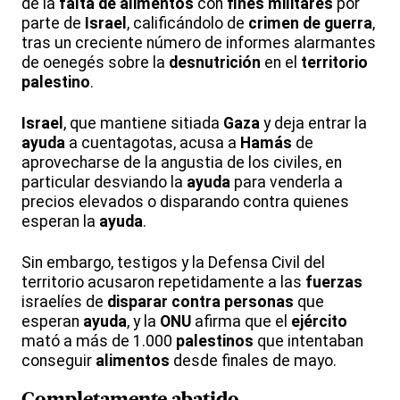
de la
falta de alimentos
con
fines militares
por
parte de
Israel
, calificándolo de
crimen de guerra
,
tras un creciente número de informes alarmantes
de oenegés sobre la
desnutrición
en el
territorio
palestino
.
Israel
, que mantiene sitiada
Gaza
y deja entrar la
ayuda
a cuentagotas, acusa a
Hamás
de
aprovecharse de la angustia de los civiles, en
particular desviando la
ayuda
para venderla a
precios elevados o disparando contra quienes
esperan la
ayuda
.
Sin embargo, testigos y la Defensa Civil del
territorio acusaron repetidamente a las
fuerzas
israelíes de
disparar contra personas
que
esperan
ayuda
, y la
ONU
afirma que el
ejército
mató a más de 1.000
palestinos
que intentaban
conseguir
alimentos
desde finales de mayo.