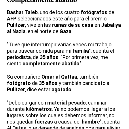
Completamente abatido
Bashar Taleb
, uno de los cuatro
fotógrafos
de
AFP
seleccionados este año para el premio
Pulitzer
, vive en las
ruinas de su casa
en
Jabaliya
al Nazla
, en el norte de
Gaza
.
"Tuve que interrumpir varias veces mi trabajo
para buscar comida para mi
familia
", cuenta el
periodista
, de
35 años
. "Por primera vez, me
siento
completamente abatido
".
Su compañero
Omar al Qattaa
, también
fotógrafo
de
35 años
y también candidato al
Pulitzer
, dice estar
agotado
.
"Debo cargar con
material pesado
, caminar
durante
kilómetros
. Ya no podemos llegar a los
lugares sobre los cuales debemos informar, no
nos quedan
fuerzas
a causa del
hambre
", cuenta
Al Qataa, que depende de analgésicos para aliviar