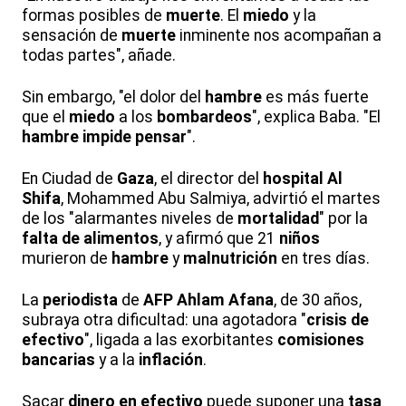
formas posibles de
muerte
. El
miedo
y la
sensación de
muerte
inminente nos acompañan a
todas partes", añade.
Sin embargo, "el dolor del
hambre
es más fuerte
que el
miedo
a los
bombardeos
", explica Baba. "El
hambre
impide pensar
".
En Ciudad de
Gaza
, el director del
hospital Al
Shifa
, Mohammed Abu Salmiya, advirtió el martes
de los "alarmantes niveles de
mortalidad
" por la
falta de alimentos
, y afirmó que 21
niños
murieron de
hambre
y
malnutrición
en tres días.
La
periodista
de
AFP
Ahlam Afana
, de 30 años,
subraya otra dificultad: una agotadora "
crisis de
efectivo
", ligada a las exorbitantes
comisiones
bancarias
y a la
inflación
.
Sacar
dinero en efectivo
puede suponer una
tasa