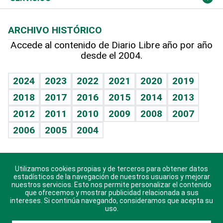
Macroeconomía
Mi mascota
Resultados deportivos
Noticiero Poteleche
Planeta
Efemérides
ARCHIVO HISTÓRICO
Hablando con el pediatra
Línea de hit
Columnistas
Hecho en casa
Cumpleaños
Accede al contenido de Diario Libre año por año
desde el 2004.
Diario de nutrición
Libreta deportiva
Lecturas
Mundo gamer
RSS
Vida y familia
BRV
Más firmas
Guía del dinero
Horóscopos
2024
2023
2022
2021
2020
2019
Eñe
TBT Deportivo
2018
2017
2016
2015
2014
2013
Juegos
2012
2011
2010
2009
2008
2007
Celebrando la vida
2006
2005
2004
Sin complejos
En pocas palabras
Utilizamos cookies propias y de terceros para obtener datos
Descarga nuestras aplicaciones para Android, iOS y
Escuchando al corazón
estadísticos de la navegación de nuestros usuarios y mejorar
sistema Huawei.
nuestros servicios. Esto nos permite personalizar el contenido
que ofrecemos y mostrar publicidad relacionada a sus
Economía Personal
intereses. Si continúa navegando, consideramos que acepta su
uso.
Consulta Libre