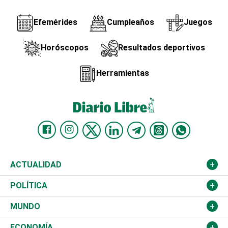
Efemérides
Cumpleaños
Juegos
Horóscopos
Resultados deportivos
Herramientas
ACTUALIDAD
Nacional
POLÍTICA
Ciudad
Partidos
MUNDO
Educación
JCE
Estados Unidos
ECONOMÍA